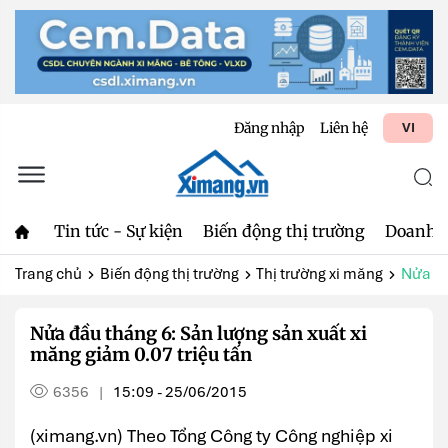
Đăng nhập
Liên hệ
VI
Tin tức - Sự kiện
Biến động thị trường
Doanh 
Trang chủ
Biến động thị trường
Thị trường xi măng
Nửa đầ
Nửa đầu tháng 6: Sản lượng sản xuất xi
măng giảm 0.07 triệu tấn
6356
15:09 - 25/06/2015
|
(ximang.vn) Theo Tổng Công ty Công nghiệp xi