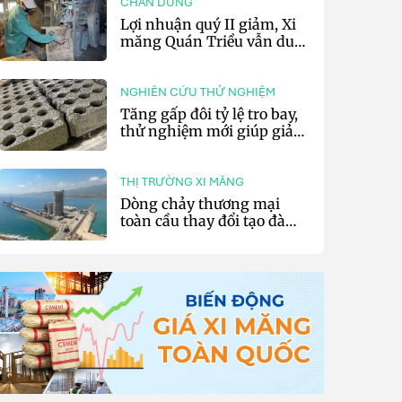
CHÂN DUNG
Lợi nhuận quý II giảm, Xi
măng Quán Triều vẫn duy
trì trả cổ tức tiền mặt
NGHIÊN CỨU THỬ NGHIỆM
Tăng gấp đôi tỷ lệ tro bay,
thử nghiệm mới giúp giảm
20% phát thải carbon cho
bê tông
THỊ TRƯỜNG XI MĂNG
Dòng chảy thương mại
toàn cầu thay đổi tạo đà
cho xuất khẩu xi măng và
clinker của Thổ Nhĩ Kỳ