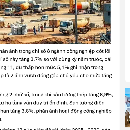
ản ánh trong chỉ số 8 ngành công nghiệp cốt lõi
ỉ số này tăng 3,7% so với cùng kỳ năm trước, cải
áng 11, dù thấp hơn mức 5,1% ghi nhận trong
ép là 2 lĩnh vưch đóng góp chủ yếu cho mức tăng
ăng 2 chữ số, trong khi sản lượng thép tăng 6,9%,
ư hạ tầng vẫn duy trì ổn định. Sản lượng điện
than tăng 3,6%, phản ánh hoạt động công nghiệp
m.
n tháng 12 của niên độ tài khóa 2025 - 2026, sản