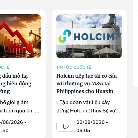
ỐC TẾ
TIN TỨC QUỐC TẾ
g dầu mỏ hạ
Holcim tiếp tục tái cơ cấu
ng biến động
với thương vụ M&A tại
ường
Philippines cho Huaxin
thế giới giảm
» Tập đoàn vật liệu xây
 tuần qua khi kỳ
dựng Holcim (Thụy Sĩ) vừa
thẳng tại Trung
công bố kế hoạch bán toàn
5/08/2026 -
03/08/2026 -
ạ nhiệt, ...
...
1:50
09:05