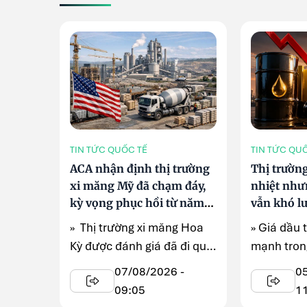
TIN TỨC QUỐC TẾ
TIN TỨC QU
ACA nhận định thị trường
Thị trườn
xi măng Mỹ đã chạm đáy,
nhiệt như
kỳ vọng phục hồi từ năm
vẫn khó l
2027
» Thị trường xi măng Hoa
» Giá dầu 
Kỳ được đánh giá đã đi qua
mạnh trong
giai đoạn suy giảm mạnh
vọng căng 
07/08/2026 -
0
nhất ...
Đông dần h
09:05
1