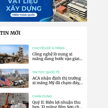
TIN MỚI
CHUYÊN ĐỀ XI MĂNG
Công nghệ lò nung xi
măng đang bước vào giai
đoạn cạnh tranh bằng
hiệu suất và số hóa
TIN TỨC QUỐC TẾ
ACA nhận định thị trường
xi măng Mỹ đã chạm đáy,
kỳ vọng phục hồi từ năm
2027
CHÂN DUNG
Quý II: Biên lợi nhuận thu
hẹp, Xi măng Bỉm Sơn chỉ