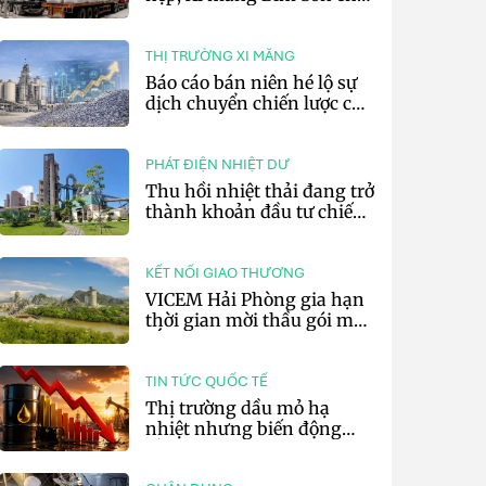
lãi 10,97 tỷ đồng
THỊ TRƯỜNG XI MĂNG
Báo cáo bán niên hé lộ sự
dịch chuyển chiến lược của
các tập đoàn xi măng toàn
cầu
PHÁT ĐIỆN NHIỆT DƯ
Thu hồi nhiệt thải đang trở
thành khoản đầu tư chiến
lược của doanh nghiệp xi
măng
KẾT NỐI GIAO THƯƠNG
VICEM Hải Phòng gia hạn
thời gian mời thầu gói mua
sắm đất đá silic đợt 3 năm
2026
TIN TỨC QUỐC TẾ
Thị trường dầu mỏ hạ
nhiệt nhưng biến động
vẫn khó lường