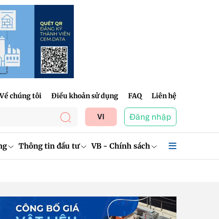
Về chúng tôi
Điều khoản sử dụng
FAQ
Liên hệ
Đăng nhập
VI
ng
Thông tin đầu tư
VB - Chính sách