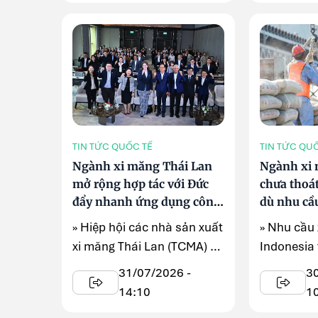
TIN TỨC QUỐC TẾ
TIN TỨC QU
Ngành xi măng Thái Lan
Ngành xi 
mở rộng hợp tác với Đức
chưa thoát
đẩy nhanh ứng dụng công
dù nhu cầ
nghệ carbon thấp
» Hiệp hội các nhà sản xuất
» Nhu cầu 
xi măng Thái Lan (TCMA) và
Indonesia 
Tổ chức hợp tác ...
nửa đầu n
31/07/2026 -
3
chương trì
14:10
1