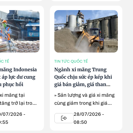
ỐC TẾ
TIN TỨC QUỐC TẾ
măng Indonesia
Ngành xi măng Trung
 áp lực dư cung
Quốc chịu sức ép kép khi
u phục hồi
giá bán giảm, giá than
tăng
xi măng tại
» Sản lượng và giá xi măng
tăng trở lại trong
cùng giảm trong khi giá
ăm 2026 nhờ các
than nhiệt tăng mạnh ...
0/07/2026 -
28/07/2026 -
nh đầu tư ...
0:55
08:50