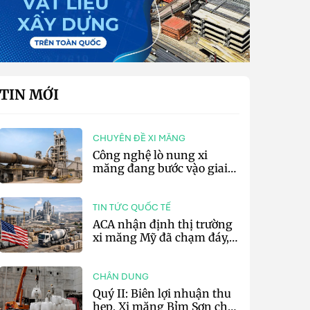
TIN MỚI
CHUYÊN ĐỀ XI MĂNG
Công nghệ lò nung xi
măng đang bước vào giai
đoạn cạnh tranh bằng
hiệu suất và số hóa
TIN TỨC QUỐC TẾ
ACA nhận định thị trường
xi măng Mỹ đã chạm đáy,
kỳ vọng phục hồi từ năm
2027
CHÂN DUNG
Quý II: Biên lợi nhuận thu
hẹp, Xi măng Bỉm Sơn chỉ