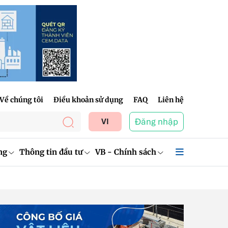
Về chúng tôi
Điều khoản sử dụng
FAQ
Liên hệ
Đăng nhập
VI
ng
Thông tin đầu tư
VB - Chính sách