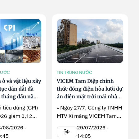
NƯỚC
TIN TRONG NƯỚC
ở và vật liệu xây
VICEM Tam Điệp chính
tục dẫn dắt đà
thức đóng điện hòa lưới dự
7 tháng đầu năm
án điện mặt trời mái nhà
công suất 6,2 MWp
á tiêu dùng (CPI)
» Ngày 27/7, Công ty TNHH
026 giảm 0,12%
MTV Xi măng VICEM Tam
ng trước nhờ ...
Điệp tổ chức Lễ đóng điện
3/08/2026 -
29/07/2026 -
hòa ...
0:45
14:05