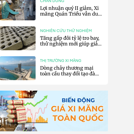
CHÂN DUNG
Lợi nhuận quý II giảm, Xi
măng Quán Triều vẫn duy
trì trả cổ tức tiền mặt
NGHIÊN CỨU THỬ NGHIỆM
Tăng gấp đôi tỷ lệ tro bay,
thử nghiệm mới giúp giảm
20% phát thải carbon cho
bê tông
THỊ TRƯỜNG XI MĂNG
Dòng chảy thương mại
toàn cầu thay đổi tạo đà
cho xuất khẩu xi măng và
clinker của Thổ Nhĩ Kỳ