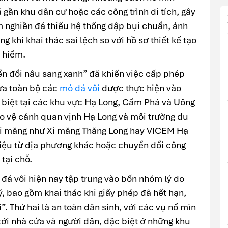
ần khu dân cư hoặc các công trình di tích, gây
m nghiền đá thiếu hệ thống dập bụi chuẩn, ảnh
g khi khai thác sai lệch so với hồ sơ thiết kế tạo
 hiểm.
n đổi nâu sang xanh” đã khiến việc cấp phép
cửa toàn bộ các
mỏ đá vôi
được thực hiện vào
biệt tại các khu vực Hạ Long, Cẩm Phả và Uông
ảo vệ cảnh quan vịnh Hạ Long và môi trường du
 xi măng như Xi măng Thăng Long hay VICEM Hạ
iệu từ địa phương khác hoặc chuyển đổi công
tại chỗ.
đá vôi hiện nay tập trung vào bốn nhóm lý do
ý, bao gồm khai thác khi giấy phép đã hết hạn,
”. Thứ hai là an toàn dân sinh, với các vụ nổ mìn
tới nhà cửa và người dân, đặc biệt ở những khu