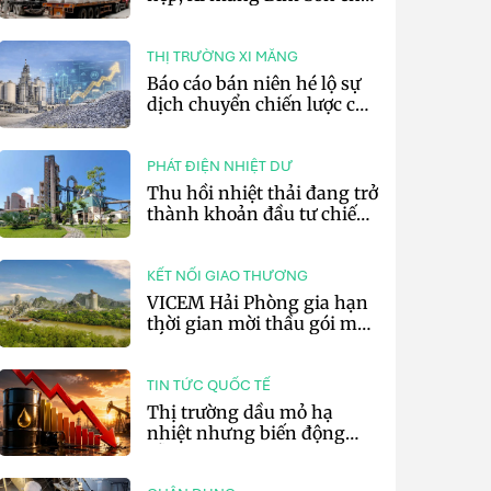
lãi 10,97 tỷ đồng
THỊ TRƯỜNG XI MĂNG
Báo cáo bán niên hé lộ sự
dịch chuyển chiến lược của
các tập đoàn xi măng toàn
cầu
PHÁT ĐIỆN NHIỆT DƯ
Thu hồi nhiệt thải đang trở
thành khoản đầu tư chiến
lược của doanh nghiệp xi
măng
KẾT NỐI GIAO THƯƠNG
VICEM Hải Phòng gia hạn
thời gian mời thầu gói mua
sắm đất đá silic đợt 3 năm
2026
TIN TỨC QUỐC TẾ
Thị trường dầu mỏ hạ
nhiệt nhưng biến động
vẫn khó lường