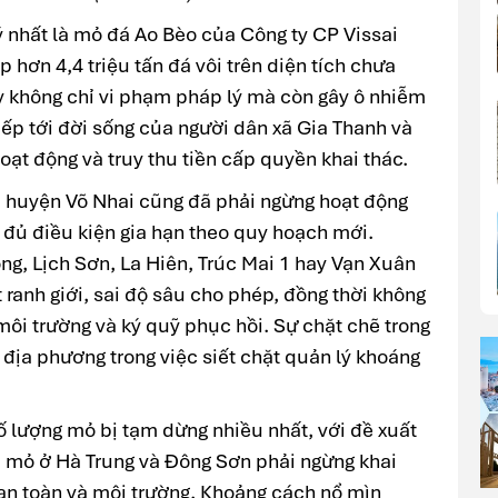
ý nhất là mỏ đá Ao Bèo của Công ty CP Vissai
p hơn 4,4 triệu tấn đá vôi trên diện tích chưa
 không chỉ vi phạm pháp lý mà còn gây ô nhiễm
iếp tới đời sống của người dân xã Gia Thanh và
oạt động và truy thu tiền cấp quyền khai thác.
i huyện Võ Nhai cũng đã phải ngừng hoạt động
 đủ điều kiện gia hạn theo quy hoạch mới.
ng, Lịch Sơn, La Hiên, Trúc Mai 1 hay Vạn Xuân
 ranh giới, sai độ sâu cho phép, đồng thời không
ôi trường và ký quỹ phục hồi. Sự chặt chẽ trong
địa phương trong việc siết chặt quản lý khoáng
ố lượng mỏ bị tạm dừng nhiều nhất, với đề xuất
 mỏ ở Hà Trung và Đông Sơn phải ngừng khai
 an toàn và môi trường. Khoảng cách nổ mìn