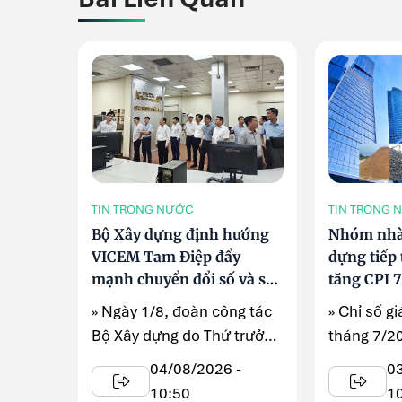
TIN TRONG NƯỚC
TIN TRONG 
Bộ Xây dựng định hướng
Nhóm nhà 
VICEM Tam Điệp đẩy
dựng tiếp 
mạnh chuyển đổi số và sản
tăng CPI 
xuất xanh
2026
» Ngày 1/8, đoàn công tác
» Chỉ số gi
Bộ Xây dựng do Thứ trưởng
tháng 7/2
Nguyễn Văn Sinh dẫn đầu
so với thá
04/08/2026 -
0
...
10:50
1