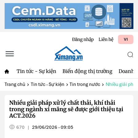
Đăng nhập
Liên hệ
VI
Tin tức - Sự kiện
Biến động thị trường
Doanh 
Trang chủ
Tin tức - Sự kiện
Tin trong nước
Nhiều giải pháp 
Nhiều giải pháp xử lý chất thải, khí thải
trong ngành xi măng sẽ được giới thiệu tại
ACT.2026
670
29/06/2026 - 09:05
|