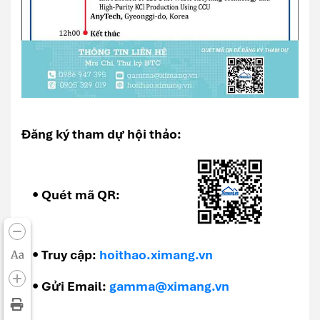
Đăng ký tham dự hội thảo:
• Quét mã QR:
• Truy cập:
hoithao.ximang.vn
Aa
• Gửi Email:
gamma@ximang.vn