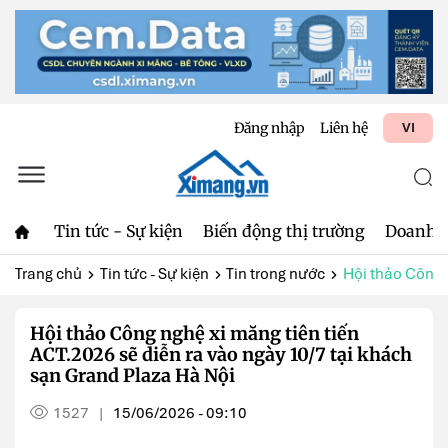
Đăng nhập
Liên hệ
VI
Tin tức - Sự kiện
Biến động thị trường
Doanh 
Trang chủ
Tin tức - Sự kiện
Tin trong nước
Hội thảo Công n
Hội thảo Công nghệ xi măng tiên tiến
ACT.2026 sẽ diễn ra vào ngày 10/7 tại khách
sạn Grand Plaza Hà Nội
1527
15/06/2026 - 09:10
|