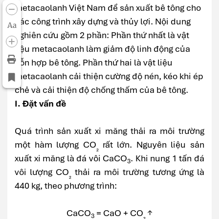
metacaolanh Việt Nam để sản xuất bê tông cho
các công trình xây dựng và thủy lợi. Nội dung
Aa
nghiên cứu gồm 2 phần: Phần thứ nhất là vật
liệu metacaolanh làm giảm độ linh động của
hỗn hợp bê tông. Phần thứ hai là vật liệu
metacaolanh cải thiện cường độ nén, kéo khi ép
chẻ và cải thiện độ chống thấm của bê tông.
I. Đặt vấn đề
Quá trình sản xuất xi măng thải ra môi trường
một hàm lượng CO
rất lớn. Nguyên liệu sản
₂
xuất xi măng là đá vôi CaCO
. Khi nung 1 tấn đá
3
vôi lượng CO
thải ra môi trường tương ứng là
₂
440 kg, theo phương trình:
CaCO
= CaO + CO
↑
3
₂