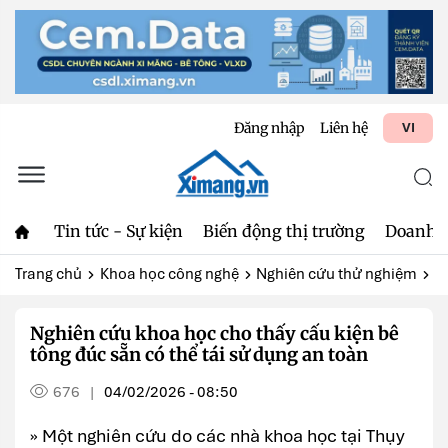
Đăng nhập
Liên hệ
VI
Tin tức - Sự kiện
Biến động thị trường
Doanh 
Trang chủ
Khoa học công nghệ
Nghiên cứu thử nghiệm
N
Nghiên cứu khoa học cho thấy cấu kiện bê
tông đúc sẵn có thể tái sử dụng an toàn
676
04/02/2026 - 08:50
|
» Một nghiên cứu do các nhà khoa học tại Thụy