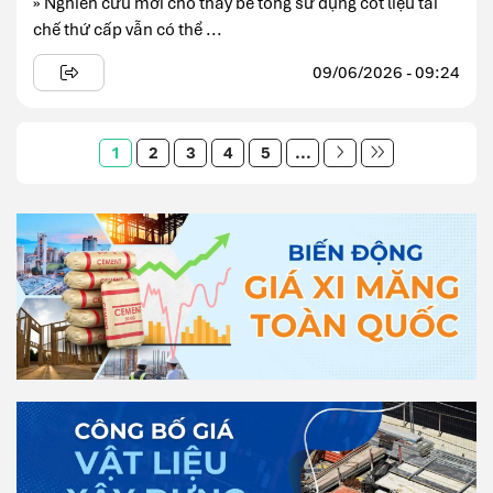
» Nghiên cứu mới cho thấy bê tông sử dụng cốt liệu tái
chế thứ cấp vẫn có thể ...
09/06/2026 - 09:24
1
2
3
4
5
...