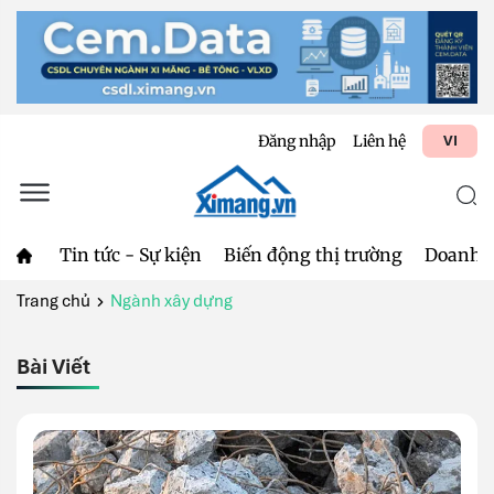
Đăng nhập
Liên hệ
VI
Tin tức - Sự kiện
Biến động thị trường
Doanh 
Trang chủ
Ngành xây dựng
Bài Viết