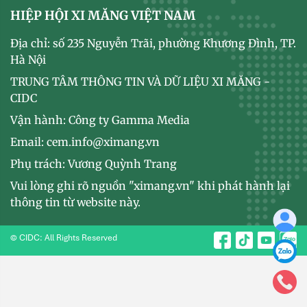
HIỆP HỘI XI MĂNG VIỆT NAM
Địa chỉ: số 235 Nguyễn Trãi, phường Khương Đình, TP.
Hà Nội
TRUNG TÂM THÔNG TIN VÀ DỮ LIỆU XI MĂNG -
CIDC
Vận hành: Công ty Gamma Media
Email: cem.info@ximang.vn
Phụ trách: Vương Quỳnh Trang
Vui lòng ghi rõ nguồn "ximang.vn" khi phát hành lại
thông tin từ website này.
© CIDC: All Rights Reserved