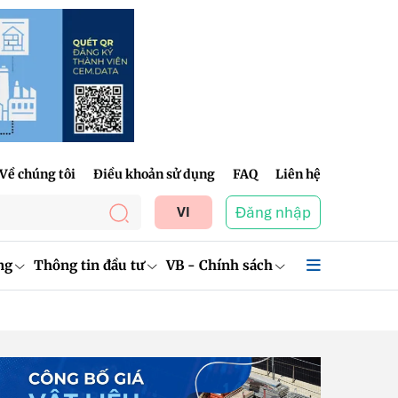
Về chúng tôi
Điều khoản sử dụng
FAQ
Liên hệ
Đăng nhập
VI
ng
Thông tin đầu tư
VB - Chính sách