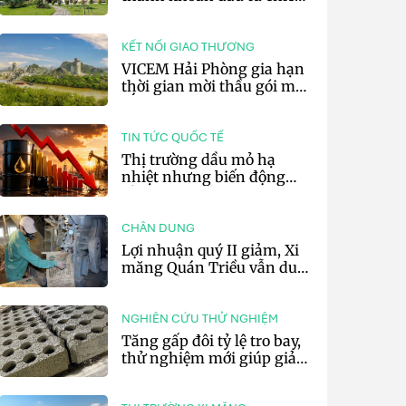
lược của doanh nghiệp xi
măng
KẾT NỐI GIAO THƯƠNG
VICEM Hải Phòng gia hạn
thời gian mời thầu gói mua
sắm đất đá silic đợt 3 năm
2026
TIN TỨC QUỐC TẾ
Thị trường dầu mỏ hạ
nhiệt nhưng biến động
vẫn khó lường
CHÂN DUNG
Lợi nhuận quý II giảm, Xi
măng Quán Triều vẫn duy
trì trả cổ tức tiền mặt
NGHIÊN CỨU THỬ NGHIỆM
Tăng gấp đôi tỷ lệ tro bay,
thử nghiệm mới giúp giảm
20% phát thải carbon cho
bê tông