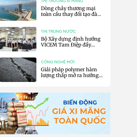
THỊ TRƯỜNG XI MĂNG
Dòng chảy thương mại
toàn cầu thay đổi tạo đà
cho xuất khẩu xi măng và
clinker của Thổ Nhĩ Kỳ
TIN TRONG NƯỚC
Bộ Xây dựng định hướng
VICEM Tam Điệp đẩy
mạnh chuyển đổi số và sản
xuất xanh
CÔNG NGHỆ MỚI
Giải pháp polymer hàm
lượng thấp mở ra hướng
phát triển vật liệu nền xi
măng tự phục hồi