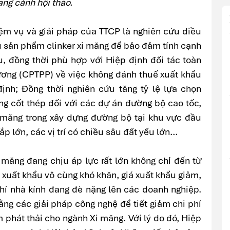
ng cảnh hội thảo.
hiệm vụ và giải pháp của TTCP là nghiên cứu điều
u sản phẩm clinker xi măng để bảo đảm tính cạnh
u, đồng thời phù hợp với Hiệp định đối tác toàn
Dương (CPTPP) về việc không đánh thuế xuất khẩu
ịnh; Đồng thời nghiên cứu tăng tỷ lệ lựa chọn
g cốt thép đối với các dự án đường bộ cao tốc,
i măng trong xây dựng đường bộ tại khu vực đầu
đắp lớn, các vị trí có chiều sâu đất yếu lớn…
 măng đang chịu áp lực rất lớn không chỉ đến từ
, xuất khẩu vô cùng khó khăn, giá xuất khẩu giảm,
khí nhà kính đang đè nặng lên các doanh nghiệp.
ằng các giải pháp công nghệ để tiết giảm chi phí
m phát thải cho ngành Xi măng. Với lý do đó, Hiệp