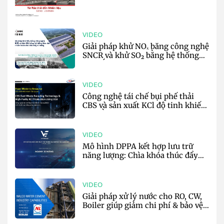
sản xuất xi măng - Harden
VIDEO
Giải pháp khử NOₓ bằng công nghệ
SNCR và khử SO₂ bằng hệ thống
hóa rắn tự tuần hoàn cho nhà máy
xi măng - CHOPE
VIDEO
Công nghệ tái chế bụi phế thải
CBS và sản xuất KCl độ tinh khiết
cao bằng CCU trong sản xuất xi
măng - AnyTech
VIDEO
Mô hình DPPA kết hợp lưu trữ
năng lượng: Chìa khóa thúc đẩy
phát triển bền vững cho ngành xi
măng - VinEnergo
VIDEO
Giải pháp xử lý nước cho RO, CW,
Boiler giúp giảm chi phí & bảo vệ
môi trường - EcoLab & Nalco
Water