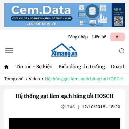
Đăng nhập
Liên hệ
VI
Tin tức - Sự kiện
Biến động thị trường
Doanh 
Trang chủ
Video
Hệ thống gạt làm sạch băng tải HOSCH
Hệ thống gạt làm sạch băng tải HOSCH
746
12/10/2018 - 15:20
|