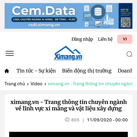
Đăng nhập
Liên hệ
VI
Tin tức - Sự kiện
Biến động thị trường
Doanh 
Trang chủ
Video
ximang.vn - Trang thông tin chuyên ngành v
ximang.vn - Trang thông tin chuyên ngành
về lĩnh vực xi măng và vật liệu xây dựng
805
11/09/2020 - 00:00
|