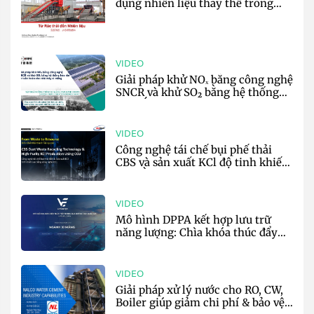
dụng nhiên liệu thay thế trong
sản xuất xi măng - Harden
VIDEO
Giải pháp khử NOₓ bằng công nghệ
SNCR và khử SO₂ bằng hệ thống
hóa rắn tự tuần hoàn cho nhà máy
xi măng - CHOPE
VIDEO
Công nghệ tái chế bụi phế thải
CBS và sản xuất KCl độ tinh khiết
cao bằng CCU trong sản xuất xi
măng - AnyTech
VIDEO
Mô hình DPPA kết hợp lưu trữ
năng lượng: Chìa khóa thúc đẩy
phát triển bền vững cho ngành xi
măng - VinEnergo
VIDEO
Giải pháp xử lý nước cho RO, CW,
Boiler giúp giảm chi phí & bảo vệ