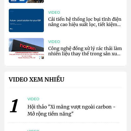
môi trường - EcoLab & Nalco
Water
VIDEO
Cải tiến hệ thống lọc bụi tĩnh điện
nâng cao hiệu suất lọc, tiết kiệm
năng lượng - Kraft Powercon
VIDEO
Công nghệ đồng xử lý rác thải làm
nhiên liệu thay thế trong sản xuất
xi măng - Harden Co
VIDEO XEM NHIỀU
1
VIDEO
Hội thảo "Xi măng vượt ngoài carbon -
Mở rộng tiềm năng"