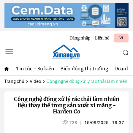
Đăng nhập
Liên hệ
VI
Tin tức - Sự kiện
Biến động thị trường
Doanh 
Trang chủ
Video
Công nghệ đồng xử lý rác thải làm nhiên liệ
Công nghệ đồng xử lý rác thải làm nhiên
liệu thay thế trong sản xuất xi măng -
Harden Co
738
15/09/2025 - 16:37
|