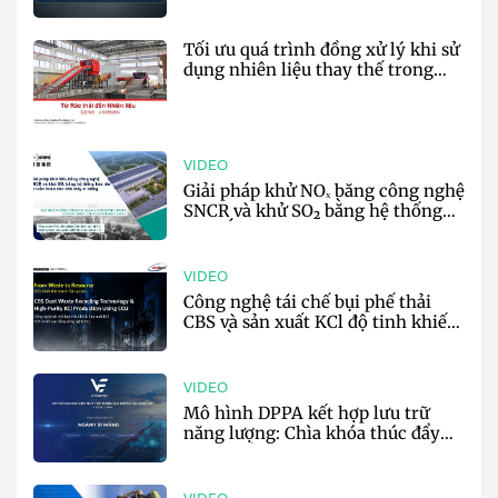
định hướng tương lai - VNCA
Tối ưu quá trình đồng xử lý khi sử
dụng nhiên liệu thay thế trong
sản xuất xi măng - Harden
VIDEO
Giải pháp khử NOₓ bằng công nghệ
SNCR và khử SO₂ bằng hệ thống
hóa rắn tự tuần hoàn cho nhà máy
xi măng - CHOPE
VIDEO
Công nghệ tái chế bụi phế thải
CBS và sản xuất KCl độ tinh khiết
cao bằng CCU trong sản xuất xi
măng - AnyTech
VIDEO
Mô hình DPPA kết hợp lưu trữ
năng lượng: Chìa khóa thúc đẩy
phát triển bền vững cho ngành xi
măng - VinEnergo