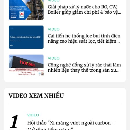
VIDEO
Giải pháp xử lý nước cho RO, CW,
Boiler giúp giảm chi phí & bảo vệ
môi trường - EcoLab & Nalco
Water
VIDEO
Cải tiến hệ thống lọc bụi tĩnh điện
nâng cao hiệu suất lọc, tiết kiệm
năng lượng - Kraft Powercon
VIDEO
Công nghệ đồng xử lý rác thải làm
nhiên liệu thay thế trong sản xuất
xi măng - Harden Co
VIDEO XEM NHIỀU
1
VIDEO
Hội thảo "Xi măng vượt ngoài carbon -
Mở rộng tiềm năng"