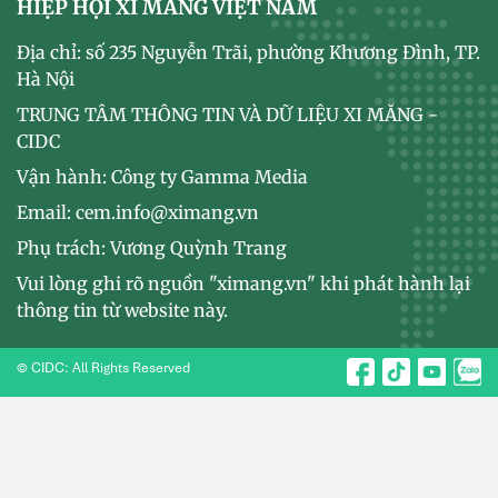
HIỆP HỘI XI MĂNG VIỆT NAM
Địa chỉ: số 235 Nguyễn Trãi, phường Khương Đình, TP.
Hà Nội
TRUNG TÂM THÔNG TIN VÀ DỮ LIỆU XI MĂNG -
CIDC
Vận hành: Công ty Gamma Media
Email: cem.info@ximang.vn
Phụ trách: Vương Quỳnh Trang
Vui lòng ghi rõ nguồn "ximang.vn" khi phát hành lại
thông tin từ website này.
© CIDC: All Rights Reserved