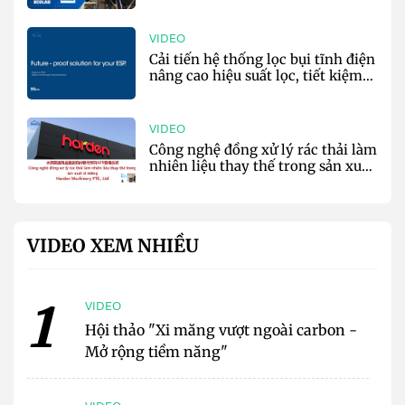
môi trường - EcoLab & Nalco
Water
VIDEO
Cải tiến hệ thống lọc bụi tĩnh điện
nâng cao hiệu suất lọc, tiết kiệm
năng lượng - Kraft Powercon
VIDEO
Công nghệ đồng xử lý rác thải làm
nhiên liệu thay thế trong sản xuất
xi măng - Harden Co
VIDEO XEM NHIỀU
1
VIDEO
Hội thảo "Xi măng vượt ngoài carbon -
Mở rộng tiềm năng"