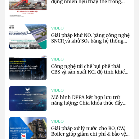
dụng nhiên liệu thay thế trong
sản xuất xi măng - Harden
VIDEO
Giải pháp khử NOₓ bằng công nghệ
SNCR và khử SO₂ bằng hệ thống
hóa rắn tự tuần hoàn cho nhà máy
xi măng - CHOPE
VIDEO
Công nghệ tái chế bụi phế thải
CBS và sản xuất KCl độ tinh khiết
cao bằng CCU trong sản xuất xi
măng - AnyTech
VIDEO
Mô hình DPPA kết hợp lưu trữ
năng lượng: Chìa khóa thúc đẩy
phát triển bền vững cho ngành xi
măng - VinEnergo
VIDEO
Giải pháp xử lý nước cho RO, CW,
Boiler giúp giảm chi phí & bảo vệ