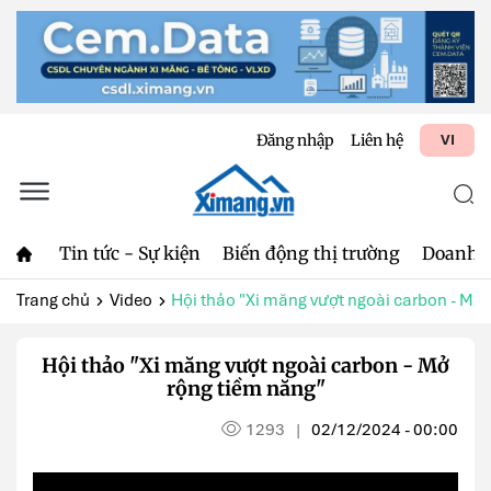
Đăng nhập
Liên hệ
VI
Tin tức - Sự kiện
Biến động thị trường
Doanh 
Trang chủ
Video
Hội thảo "Xi măng vượt ngoài carbon - Mở .
Hội thảo "Xi măng vượt ngoài carbon - Mở
rộng tiềm năng"
1293
02/12/2024 - 00:00
|