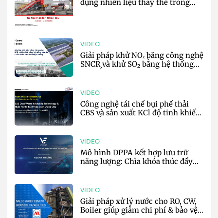
dụng nhiên liệu thay thế trong
sản xuất xi măng - Harden
VIDEO
Giải pháp khử NOₓ bằng công nghệ
SNCR và khử SO₂ bằng hệ thống
hóa rắn tự tuần hoàn cho nhà máy
xi măng - CHOPE
VIDEO
Công nghệ tái chế bụi phế thải
CBS và sản xuất KCl độ tinh khiết
cao bằng CCU trong sản xuất xi
măng - AnyTech
VIDEO
Mô hình DPPA kết hợp lưu trữ
năng lượng: Chìa khóa thúc đẩy
phát triển bền vững cho ngành xi
măng - VinEnergo
VIDEO
Giải pháp xử lý nước cho RO, CW,
Boiler giúp giảm chi phí & bảo vệ