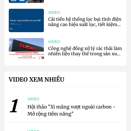
môi trường - EcoLab & Nalco
Water
VIDEO
Cải tiến hệ thống lọc bụi tĩnh điện
nâng cao hiệu suất lọc, tiết kiệm
năng lượng - Kraft Powercon
VIDEO
Công nghệ đồng xử lý rác thải làm
nhiên liệu thay thế trong sản xuất
xi măng - Harden Co
VIDEO XEM NHIỀU
1
VIDEO
Hội thảo "Xi măng vượt ngoài carbon -
Mở rộng tiềm năng"