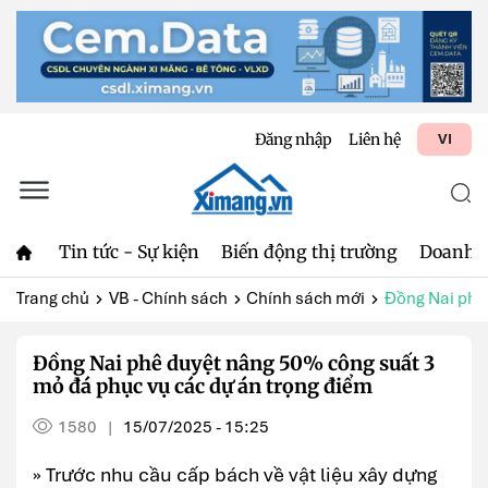
Đăng nhập
Liên hệ
VI
Tin tức - Sự kiện
Biến động thị trường
Doanh 
Trang chủ
VB - Chính sách
Chính sách mới
Đồng Nai phê 
Đồng Nai phê duyệt nâng 50% công suất 3
mỏ đá phục vụ các dự án trọng điểm
1580
15/07/2025 - 15:25
|
» Trước nhu cầu cấp bách về vật liệu xây dựng