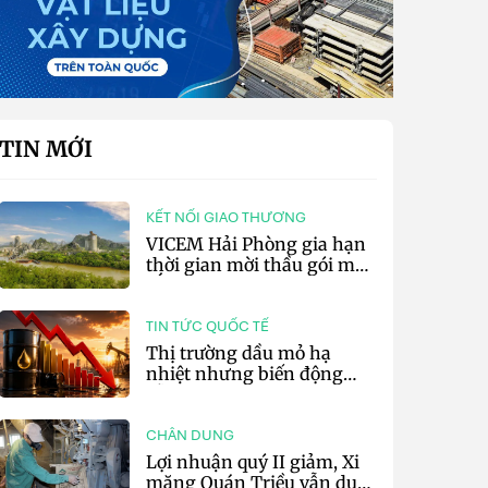
TIN MỚI
KẾT NỐI GIAO THƯƠNG
VICEM Hải Phòng gia hạn
thời gian mời thầu gói mua
sắm đất đá silic đợt 3 năm
2026
TIN TỨC QUỐC TẾ
Thị trường dầu mỏ hạ
nhiệt nhưng biến động
vẫn khó lường
CHÂN DUNG
Lợi nhuận quý II giảm, Xi
măng Quán Triều vẫn duy