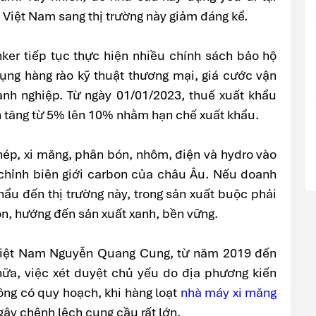
 Việt Nam sang thị trường này giảm đáng kể.
ker tiếp tục thực hiện nhiều chính sách bảo hộ
dụng hàng rào kỹ thuật thương mại, giá cước vận
nh nghiệp. Từ ngày 01/01/2023, thuế xuất khẩu
nh tăng từ 5% lên 10% nhằm hạn chế xuất khẩu.
hép, xi măng, phân bón, nhôm, điện và hydro vào
chỉnh biên giới carbon của châu Âu. Nếu doanh
ẩu đến thị trường này, trong sản xuất buộc phải
on, hướng đến sản xuất xanh, bền vững.
 Việt Nam Nguyễn Quang Cung, từ năm 2019 đến
ữa, việc xét duyệt chủ yếu do địa phương kiến
ông có quy hoạch, khi hàng loạt
nhà máy xi măng
 gây chênh lệch cung cầu rất lớn.