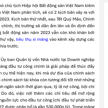
hó chủ tịch Hiệp hội Bất động sản Việt Nam kiêm
 Việt Nam phân tích, sẽ có 2 kịch bản xảy ra với
 2023. Kịch bản thứ nhất, sau Tết Quý Mão, Chính
 chỉnh, thị trường sẽ dần ấm lên và ổn định đến
ng bất động sản năm 2023 vẫn còn khó khăn bởi
Như vậy,
tiêu thụ xi măng
vào kênh xây dựng các
hía trước.
 Ủy ban Quản lý vốn Nhà nước tại Doanh nghiệp
 tăng đầu tư công chính là giải pháp để thúc đẩy
ện cụ thể hiện nay, khi mà dư địa của chính sách
a chính sách tài khóa còn tương đối tốt nhờ những
h ngân sách thời gian qua, tỷ lệ nợ công, bội chi
 Do đó, việc nới thêm các chỉ tiêu để mở rộng
nguồn lực cho đầu tư công (chi đầu tư phát triển
22 được phân bổ là gần 530.000n tỷ). Trong mảng