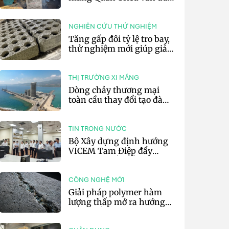
trì trả cổ tức tiền mặt
NGHIÊN CỨU THỬ NGHIỆM
Tăng gấp đôi tỷ lệ tro bay,
thử nghiệm mới giúp giảm
20% phát thải carbon cho
bê tông
THỊ TRƯỜNG XI MĂNG
Dòng chảy thương mại
toàn cầu thay đổi tạo đà
cho xuất khẩu xi măng và
clinker của Thổ Nhĩ Kỳ
TIN TRONG NƯỚC
Bộ Xây dựng định hướng
VICEM Tam Điệp đẩy
mạnh chuyển đổi số và sản
xuất xanh
CÔNG NGHỆ MỚI
Giải pháp polymer hàm
lượng thấp mở ra hướng
phát triển vật liệu nền xi
măng tự phục hồi