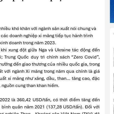
nhiều khó khăn với ngành sản xuất nói chung và
, các doanh nghiệp xi măng tiếp tục hành trình
kinh doanh trong năm 2023.
khi xung đột giữa Nga và Ukraine tác động đến
ợi; Trung Quốc duy trì chính sách “Zero Covid”,
hưởng đến giao thương của nhiều quốc gia, trong
ất với ngành Xi măng trong năm qua chính là giá
xuất xi măng như xăng, dầu, than… tăng cao, đặc
, nguồn cung than khan hiếm.
2022 là 360,42 USD/tấn, có thời điểm tăng đến
 bình quân năm 2021 (137,28 USD/tấn). Đối với
ng nghiệp Than - Khoáng sản Việt Nam (TKV) đã