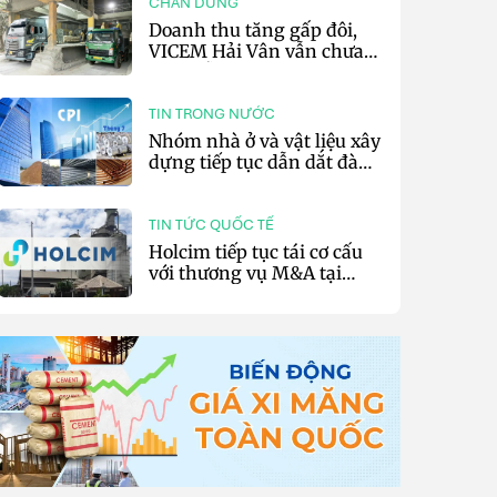
CHÂN DUNG
Doanh thu tăng gấp đôi,
VICEM Hải Vân vẫn chưa
thoát lỗ
TIN TRONG NƯỚC
Nhóm nhà ở và vật liệu xây
dựng tiếp tục dẫn dắt đà
tăng CPI 7 tháng đầu năm
2026
TIN TỨC QUỐC TẾ
Holcim tiếp tục tái cơ cấu
với thương vụ M&A tại
Philippines cho Huaxin