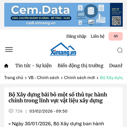
Đăng nhập
Liên hệ
VI
Tin tức - Sự kiện
Biến động thị trường
Doanh 
Trang chủ
VB - Chính sách
Chính sách mới
Bộ Xây dựng b
Bộ Xây dựng bãi bỏ một số thủ tục hành
chính trong lĩnh vực vật liệu xây dựng
726
03/02/2026 - 09:50
|
» Ngày 30/01/2026, Bộ Xây dựng ban hành