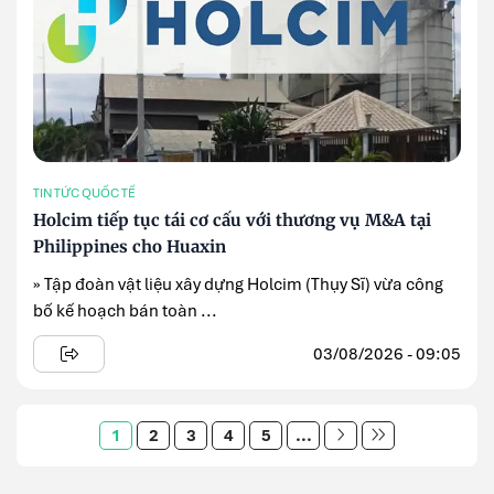
TIN TỨC QUỐC TẾ
Holcim tiếp tục tái cơ cấu với thương vụ M&A tại
Philippines cho Huaxin
» Tập đoàn vật liệu xây dựng Holcim (Thụy Sĩ) vừa công
bố kế hoạch bán toàn ...
03/08/2026 - 09:05
1
2
3
4
5
...