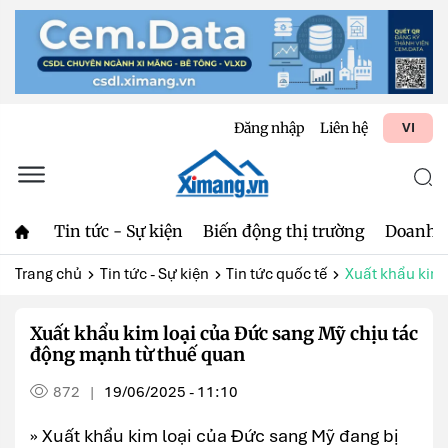
Đăng nhập
Liên hệ
VI
Tin tức - Sự kiện
Biến động thị trường
Doanh 
Trang chủ
Tin tức - Sự kiện
Tin tức quốc tế
Xuất khẩu kim 
Xuất khẩu kim loại của Đức sang Mỹ chịu tác
động mạnh từ thuế quan
872
19/06/2025 - 11:10
|
» Xuất khẩu kim loại của Đức sang Mỹ đang bị