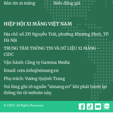
Bản tin xi măng
Biến động giá
HIỆP HỘI XI MĂNG VIỆT NAM
Địa chỉ: số 235 Nguyễn Trãi, phường Khương Đình, TP.
Hà Nội
TRUNG TÂM THÔNG TIN VÀ DỮ LIỆU XI MĂNG -
CIDC
Vận hành: Công ty Gamma Media
Email: cem.info@ximang.vn
Phụ trách: Vương Quỳnh Trang
Vui lòng ghi rõ nguồn "ximang.vn" khi phát hành lại
thông tin từ website này.
© CIDC: All Rights Reserved