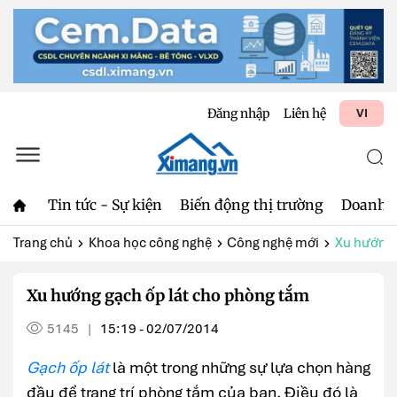
Đăng nhập
Liên hệ
VI
Tin tức - Sự kiện
Biến động thị trường
Doanh 
Trang chủ
Khoa học công nghệ
Công nghệ mới
Xu hướng 
Xu hướng gạch ốp lát cho phòng tắm
5145
15:19 - 02/07/2014
|
Gạch ốp lát
là một trong những sự lựa chọn hàng
đầu để trang trí phòng tắm của bạn. Điều đó là