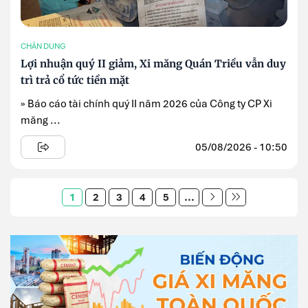
CHÂN DUNG
Lợi nhuận quý II giảm, Xi măng Quán Triều vẫn duy
trì trả cổ tức tiền mặt
» Báo cáo tài chính quý II năm 2026 của Công ty CP Xi
măng ...
05/08/2026 - 10:50
1
2
3
4
5
...