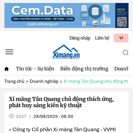
Đăng nhập
Liên hệ
VI
Tin tức - Sự kiện
Biến động thị trường
Doanh 
Trang chủ
Doanh nghiệp
Xi măng Tân Quang chủ động thích
Xi măng Tân Quang chủ động thích ứng,
phát huy sáng kiến kỹ thuật
2037
28/08/2025 - 08:50
|
» Công ty Cổ phần Xi măng Tân Quang - VVMI