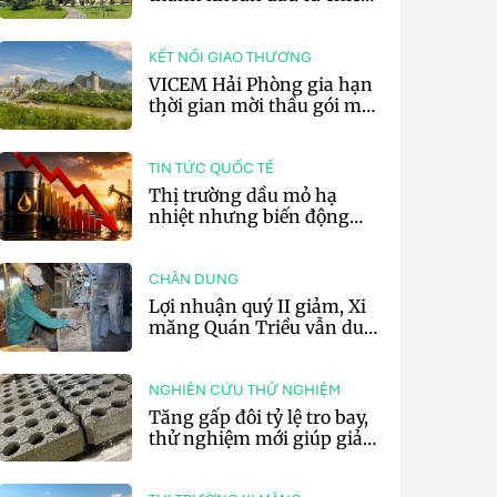
lược của doanh nghiệp xi
măng
KẾT NỐI GIAO THƯƠNG
VICEM Hải Phòng gia hạn
thời gian mời thầu gói mua
sắm đất đá silic đợt 3 năm
2026
TIN TỨC QUỐC TẾ
Thị trường dầu mỏ hạ
nhiệt nhưng biến động
vẫn khó lường
CHÂN DUNG
Lợi nhuận quý II giảm, Xi
măng Quán Triều vẫn duy
trì trả cổ tức tiền mặt
NGHIÊN CỨU THỬ NGHIỆM
Tăng gấp đôi tỷ lệ tro bay,
thử nghiệm mới giúp giảm
20% phát thải carbon cho
bê tông