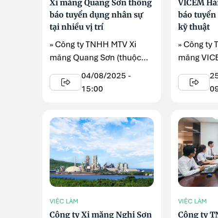
Xi măng Quang Sơn thông
VICEM Hả
báo tuyển dụng nhân sự
báo tuyển
tại nhiều vị trí
kỹ thuật
» Công ty TNHH MTV Xi
» Công ty
măng Quang Sơn (thuộc
măng VIC
Tổng Công ty Xây dựng
đang có n
04/08/2025 -
2
Công nghiệp Việt ...
dụng lao đ
15:00
0
VIỆC LÀM
VIỆC LÀM
Công ty Xi măng Nghi Sơn
Công ty 