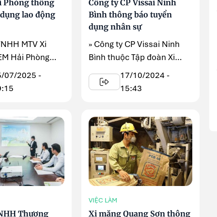
i Phòng thông
Công ty CP Vissai Ninh
 dụng lao động
Bình thông báo tuyển
dụng nhân sự
 TNHH MTV Xi
» Công ty CP Vissai Ninh
EM Hải Phòng
Bình thuộc Tập đoàn Xi
hu cầu tuyển
măng The Vissai, hiện nay
5/07/2025 -
17/10/2024 -
ộng kỹ thuật ...
do nhu cầu ...
9:15
15:43
VIỆC LÀM
TNHH Thương
Xi măng Quang Sơn thông