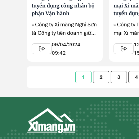
tuyển dụng công nhân bộ
mại Xi m
phận Vận hành
tuyển dụn
» Công ty Xi măng Nghi Sơn
» Công ty
là Công ty liên doanh giữa
mại Xi mă
Tổng Công ty Xi măng ...
thông báo
09/04/2024 -
1
sự.
09:42
1
1
2
3
4