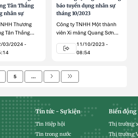
ăng Tân Thắng
báo tuyển dụng nhân sự
g nhân sự
tháng 10/2023
 TNHH Thương
Công ty TNHH Một thành
ng Tân Thắng
viên Xi măng Quang Sơn
 tuyển dụng nhân
thuộc Tổng Công ty Cổ
2/03/2024 -
11/10/2023 -
phần Xây dựng ...
5:14
08:54
5
...
Tin tức - Sự kiện
Biến động 
Tin Hiệp hội
Thị trường 
Tin trong nước
Thị trường