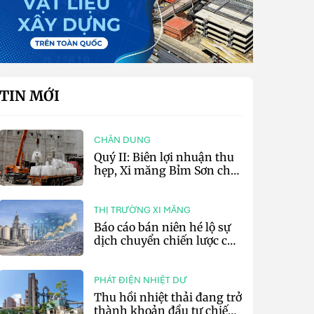
TIN MỚI
CHÂN DUNG
Quý II: Biên lợi nhuận thu
hẹp, Xi măng Bỉm Sơn chỉ
lãi 10,97 tỷ đồng
THỊ TRƯỜNG XI MĂNG
Báo cáo bán niên hé lộ sự
dịch chuyển chiến lược của
các tập đoàn xi măng toàn
cầu
PHÁT ĐIỆN NHIỆT DƯ
Thu hồi nhiệt thải đang trở
thành khoản đầu tư chiến