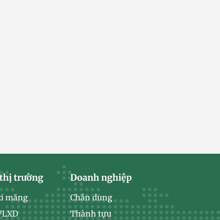
thị trường
Doanh nghiệp
xi măng
Chân dung
 VLXD
Thành tựu