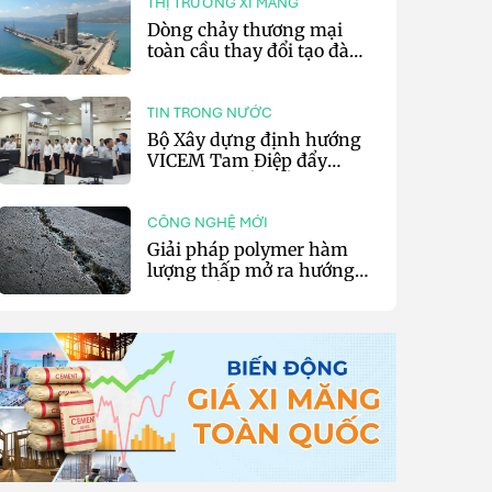
THỊ TRƯỜNG XI MĂNG
Dòng chảy thương mại
toàn cầu thay đổi tạo đà
cho xuất khẩu xi măng và
clinker của Thổ Nhĩ Kỳ
TIN TRONG NƯỚC
Bộ Xây dựng định hướng
VICEM Tam Điệp đẩy
mạnh chuyển đổi số và sản
xuất xanh
CÔNG NGHỆ MỚI
Giải pháp polymer hàm
lượng thấp mở ra hướng
phát triển vật liệu nền xi
măng tự phục hồi