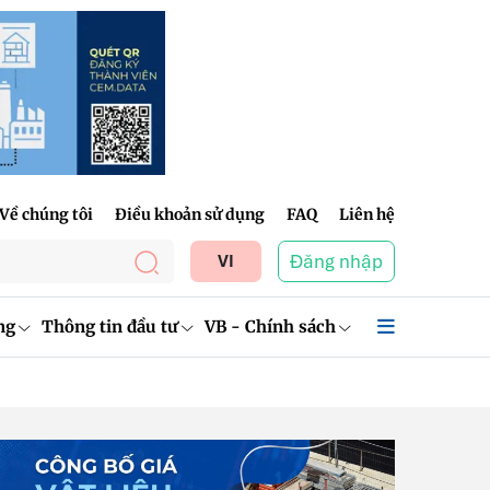
Về chúng tôi
Điều khoản sử dụng
FAQ
Liên hệ
Đăng nhập
VI
ng
Thông tin đầu tư
VB - Chính sách