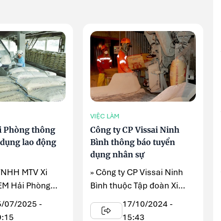
VIỆC LÀM
i Phòng thông
Công ty CP Vissai Ninh
 dụng lao động
Bình thông báo tuyển
dụng nhân sự
 TNHH MTV Xi
» Công ty CP Vissai Ninh
EM Hải Phòng
Bình thuộc Tập đoàn Xi
hu cầu tuyển
măng The Vissai, hiện nay
5/07/2025 -
17/10/2024 -
ộng kỹ thuật ...
do nhu cầu ...
9:15
15:43