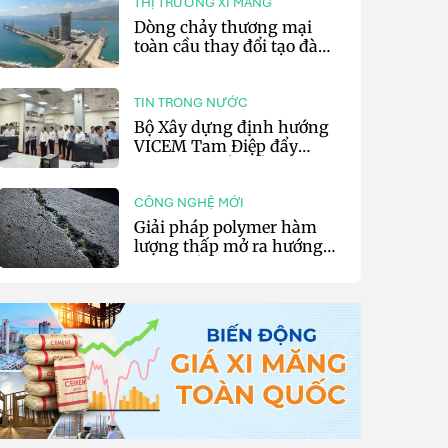
THỊ TRƯỜNG XI MĂNG
Dòng chảy thương mại
toàn cầu thay đổi tạo đà
cho xuất khẩu xi măng và
clinker của Thổ Nhĩ Kỳ
TIN TRONG NƯỚC
Bộ Xây dựng định hướng
VICEM Tam Điệp đẩy
mạnh chuyển đổi số và sản
xuất xanh
CÔNG NGHỆ MỚI
Giải pháp polymer hàm
lượng thấp mở ra hướng
phát triển vật liệu nền xi
măng tự phục hồi