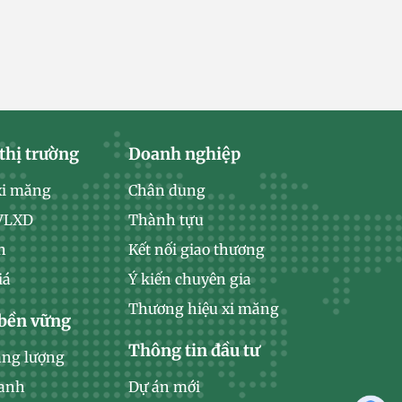
thị trường
Doanh nghiệp
xi măng
Chân dung
 VLXD
Thành tựu
n
Kết nối giao thương
iá
Ý kiến chuyên gia
Thương hiệu xi măng
 bền vững
Thông tin đầu tư
ăng lượng
xanh
Dự án mới