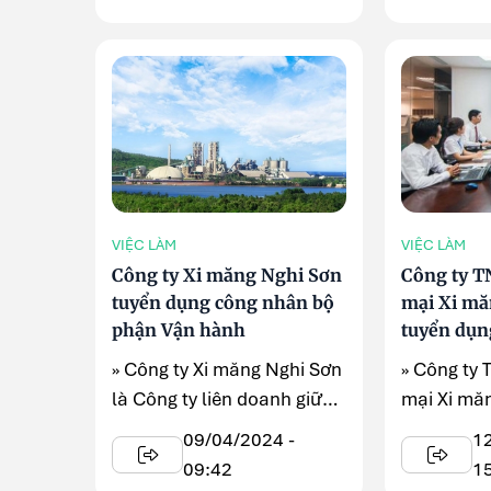
VIỆC LÀM
VIỆC LÀM
Công ty Xi măng Nghi Sơn
Công ty 
tuyển dụng công nhân bộ
mại Xi m
phận Vận hành
tuyển dụn
» Công ty Xi măng Nghi Sơn
» Công ty
là Công ty liên doanh giữa
mại Xi mă
Tổng Công ty Xi măng ...
thông báo
09/04/2024 -
1
sự.
09:42
1