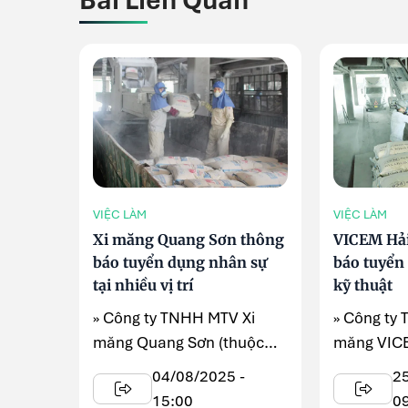
Bài Liên Quan
VIỆC LÀM
VIỆC LÀM
Xi măng Quang Sơn thông
VICEM Hả
báo tuyển dụng nhân sự
báo tuyển
tại nhiều vị trí
kỹ thuật
» Công ty TNHH MTV Xi
» Công ty
măng Quang Sơn (thuộc
măng VIC
Tổng Công ty Xây dựng
đang có n
04/08/2025 -
2
Công nghiệp Việt ...
dụng lao đ
15:00
0