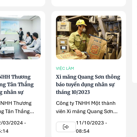
VIỆC LÀM
TNHH Thương
Xi măng Quang Sơn thông
ăng Tân Thắng
báo tuyển dụng nhân sự
g nhân sự
tháng 10/2023
 TNHH Thương
Công ty TNHH Một thành
ng Tân Thắng
viên Xi măng Quang Sơn
 tuyển dụng nhân
thuộc Tổng Công ty Cổ
2/03/2024 -
11/10/2023 -
phần Xây dựng ...
5:14
08:54