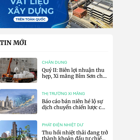
TIN MỚI
CHÂN DUNG
Quý II: Biên lợi nhuận thu
hẹp, Xi măng Bỉm Sơn chỉ
lãi 10,97 tỷ đồng
THỊ TRƯỜNG XI MĂNG
Báo cáo bán niên hé lộ sự
dịch chuyển chiến lược của
các tập đoàn xi măng toàn
cầu
PHÁT ĐIỆN NHIỆT DƯ
Thu hồi nhiệt thải đang trở
thành khoản đầu tư chiến