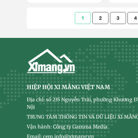
1
2
3
4
HIỆP HỘI XI MĂNG VIỆT NAM
Địa chỉ: số 235 Nguyễn Trãi, phường Khương Đ
Nội
TRUNG TÂM THÔNG TIN VÀ DỮ LIỆU XI MĂNG
Vận hành: Công ty Gamma Media
Email: cem.info@ximang.vn