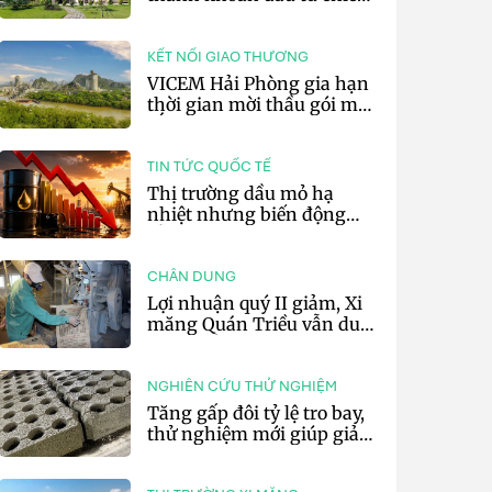
lược của doanh nghiệp xi
măng
KẾT NỐI GIAO THƯƠNG
VICEM Hải Phòng gia hạn
thời gian mời thầu gói mua
sắm đất đá silic đợt 3 năm
2026
TIN TỨC QUỐC TẾ
Thị trường dầu mỏ hạ
nhiệt nhưng biến động
vẫn khó lường
CHÂN DUNG
Lợi nhuận quý II giảm, Xi
măng Quán Triều vẫn duy
trì trả cổ tức tiền mặt
NGHIÊN CỨU THỬ NGHIỆM
Tăng gấp đôi tỷ lệ tro bay,
thử nghiệm mới giúp giảm
20% phát thải carbon cho
bê tông