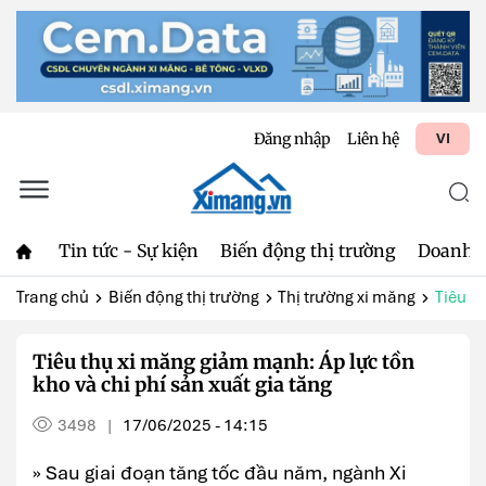
Đăng nhập
Liên hệ
VI
Tin tức - Sự kiện
Biến động thị trường
Doanh 
Trang chủ
Biến động thị trường
Thị trường xi măng
Tiêu t
Tiêu thụ xi măng giảm mạnh: Áp lực tồn
kho và chi phí sản xuất gia tăng
3498
17/06/2025 - 14:15
|
» Sau giai đoạn tăng tốc đầu năm, ngành Xi