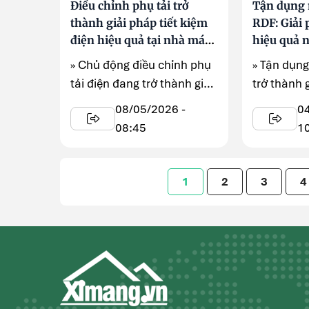
Điều chỉnh phụ tải trở
Tận dụng n
thành giải pháp tiết kiệm
RDF: Giải
điện hiệu quả tại nhà máy
hiệu quả 
xi măng
sản xuất 
» Chủ động điều chỉnh phụ
» Tận dụng
tải điện đang trở thành giải
trở thành 
pháp được nhiều doanh
trọng giúp 
08/05/2026 -
0
nghiệp xi măng ...
08:45
1
1
2
3
4