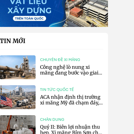
TIN MỚI
CHUYÊN ĐỀ XI MĂNG
Công nghệ lò nung xi
măng đang bước vào giai
đoạn cạnh tranh bằng
hiệu suất và số hóa
TIN TỨC QUỐC TẾ
ACA nhận định thị trường
xi măng Mỹ đã chạm đáy,
kỳ vọng phục hồi từ năm
2027
CHÂN DUNG
Quý II: Biên lợi nhuận thu
hẹp, Xi măng Bỉm Sơn chỉ