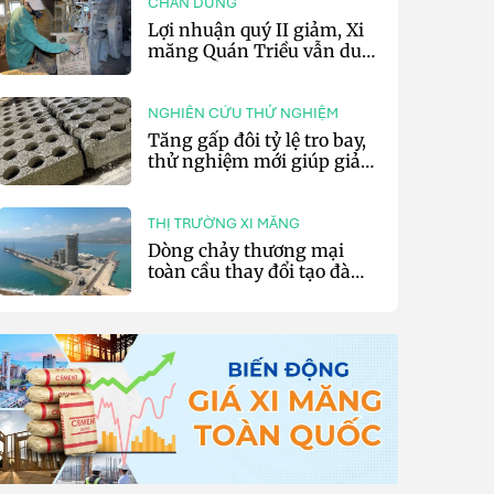
CHÂN DUNG
Lợi nhuận quý II giảm, Xi
măng Quán Triều vẫn duy
trì trả cổ tức tiền mặt
NGHIÊN CỨU THỬ NGHIỆM
Tăng gấp đôi tỷ lệ tro bay,
thử nghiệm mới giúp giảm
20% phát thải carbon cho
bê tông
THỊ TRƯỜNG XI MĂNG
Dòng chảy thương mại
toàn cầu thay đổi tạo đà
cho xuất khẩu xi măng và
clinker của Thổ Nhĩ Kỳ