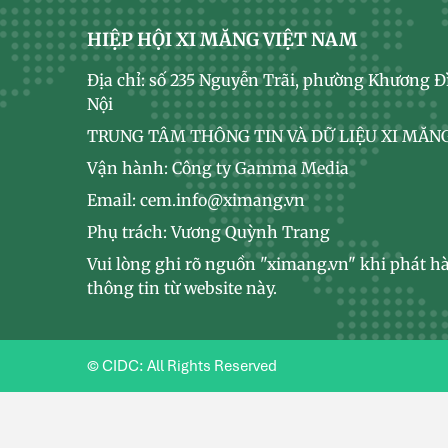
HIỆP HỘI XI MĂNG VIỆT NAM
Địa chỉ: số 235 Nguyễn Trãi, phường Khương Đ
Nội
TRUNG TÂM THÔNG TIN VÀ DỮ LIỆU XI MĂNG
Vận hành: Công ty Gamma Media
Email: cem.info@ximang.vn
Phụ trách: Vương Quỳnh Trang
Vui lòng ghi rõ nguồn "ximang.vn" khi phát hà
thông tin từ website này.
© CIDC: All Rights Reserved