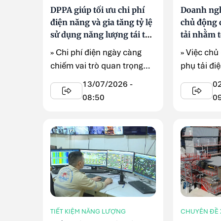
DPPA giúp tối ưu chi phí
Doanh ng
điện năng và gia tăng tỷ lệ
chủ động 
sử dụng năng lượng tái tạo
tải nhằm t
cho ngành xi măng
điện năng
» Chi phí điện ngày càng
» Việc chủ
chiếm vai trò quan trọng
phụ tải đi
trong cơ cấu giá ...
một giải p
13/07/2026 -
0
lượng ...
08:50
0
TIẾT KIỆM NĂNG LƯỢNG
CHUYÊN ĐỀ 