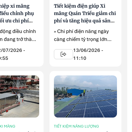
hiệp xi măng
Tiết kiệm điện giúp Xi
điều chỉnh phụ
măng Quán Triều giảm chi
ối ưu chi phí
phí và tăng hiệu quả sản
xuất
 động điều chỉnh
» Chi phí điện năng ngày
ện đang trở thành
càng chiếm tỷ trọng lớn
háp quản trị năng
trong cơ cấu giá thành ...
2/07/2026 -
13/06/2026 -
9:55
11:10
XI MĂNG
TIẾT KIỆM NĂNG LƯỢNG