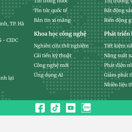
Tin trong nước
Thị trường
Tin tức quốc tế
Bất động sả
Bản tin xi măng
Biến động g
ình, TP. Hà
Khoa học công nghệ
Phát triển
 - CIDC
Nghiên cứu thử nghiệm
Tiết kiệm n
Cải tiến kỹ thuật
Năng suất 
Công nghệ mới
Phát điện n
Ứng dụng AI
Giảm phát t
nh lại
Nhiên liệu t