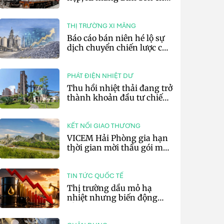
lãi 10,97 tỷ đồng
THỊ TRƯỜNG XI MĂNG
Báo cáo bán niên hé lộ sự
dịch chuyển chiến lược của
các tập đoàn xi măng toàn
cầu
PHÁT ĐIỆN NHIỆT DƯ
Thu hồi nhiệt thải đang trở
thành khoản đầu tư chiến
lược của doanh nghiệp xi
măng
KẾT NỐI GIAO THƯƠNG
VICEM Hải Phòng gia hạn
thời gian mời thầu gói mua
sắm đất đá silic đợt 3 năm
2026
TIN TỨC QUỐC TẾ
Thị trường dầu mỏ hạ
nhiệt nhưng biến động
vẫn khó lường