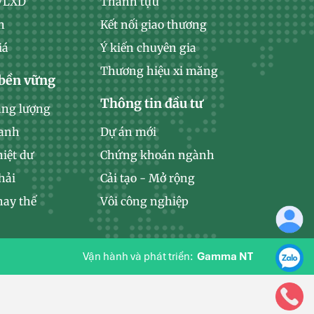
 VLXD
Thành tựu
n
Kết nối giao thương
iá
Ý kiến chuyên gia
Thương hiệu xi măng
 bền vững
Thông tin đầu tư
ăng lượng
xanh
Dự án mới
hiệt dư
Chứng khoán ngành
hải
Cải tạo - Mở rộng
hay thế
Vôi công nghiệp
Vận hành và phát triển:
Gamma NT