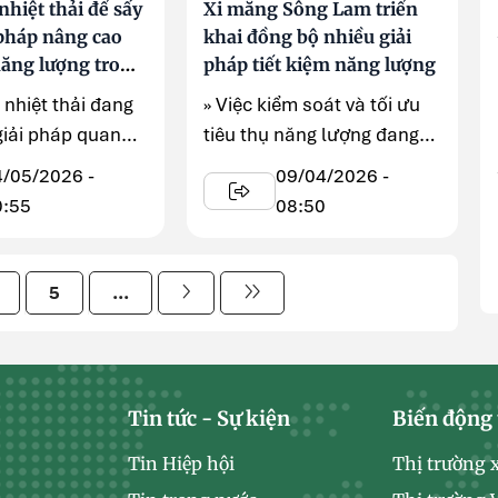
hiệt thải để sấy
Xi măng Sông Lam triển
 pháp nâng cao
khai đồng bộ nhiều giải
năng lượng trong
pháp tiết kiệm năng lượng
xi măng
 nhiệt thải đang
» Việc kiểm soát và tối ưu
giải pháp quan
tiêu thụ năng lượng đang
các nhà ...
được Công ty CP Xi măng ...
4/05/2026 -
09/04/2026 -
0:55
08:50
5
...
Tin tức - Sự kiện
Biến động 
Tin Hiệp hội
Thị trường 