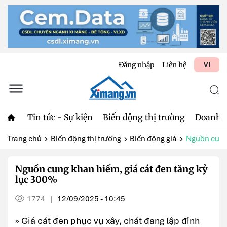
Đăng nhập
Liên hệ
VI
Tin tức - Sự kiện
Biến động thị trường
Doanh 
Trang chủ
Biến động thị trường
Biến động giá
Nguồn cung 
Nguồn cung khan hiếm, giá cát đen tăng kỷ
lục 300%
1774
12/09/2025 - 10:45
|
» Giá cát đen phục vụ xây, chát đang lập đỉnh