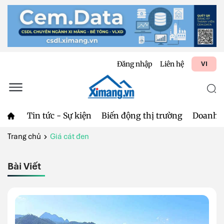
Đăng nhập
Liên hệ
VI
Tin tức - Sự kiện
Biến động thị trường
Doanh 
Trang chủ
Giá cát đen
Bài Viết