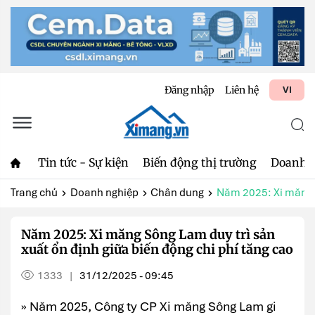
Đăng nhập
Liên hệ
VI
Tin tức - Sự kiện
Biến động thị trường
Doanh 
Trang chủ
Doanh nghiệp
Chân dung
Năm 2025: Xi măng S
Năm 2025: Xi măng Sông Lam duy trì sản
xuất ổn định giữa biến động chi phí tăng cao
1333
31/12/2025 - 09:45
|
» Năm 2025, Công ty CP Xi măng Sông Lam gi