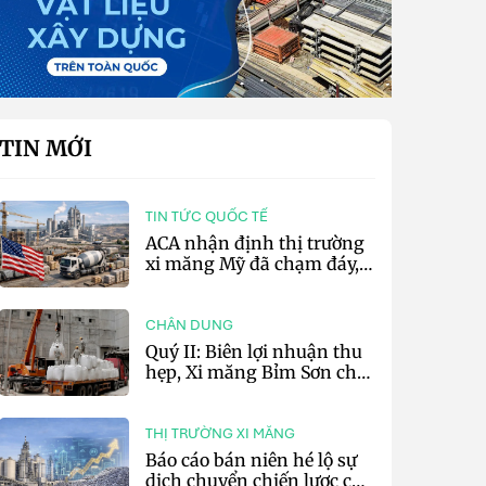
TIN MỚI
TIN TỨC QUỐC TẾ
ACA nhận định thị trường
xi măng Mỹ đã chạm đáy,
kỳ vọng phục hồi từ năm
2027
CHÂN DUNG
Quý II: Biên lợi nhuận thu
hẹp, Xi măng Bỉm Sơn chỉ
lãi 10,97 tỷ đồng
THỊ TRƯỜNG XI MĂNG
Báo cáo bán niên hé lộ sự
dịch chuyển chiến lược của