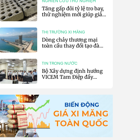
NGHIÊN CỨU THỬ NGHIỆM
Tăng gấp đôi tỷ lệ tro bay,
thử nghiệm mới giúp giảm
20% phát thải carbon cho
bê tông
THỊ TRƯỜNG XI MĂNG
Dòng chảy thương mại
toàn cầu thay đổi tạo đà
cho xuất khẩu xi măng và
clinker của Thổ Nhĩ Kỳ
TIN TRONG NƯỚC
Bộ Xây dựng định hướng
VICEM Tam Điệp đẩy
mạnh chuyển đổi số và sản
xuất xanh