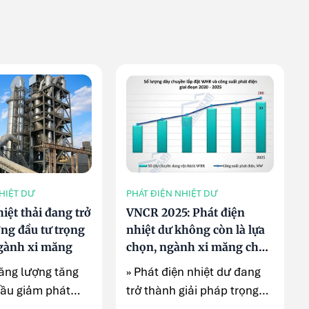
HIỆT DƯ
PHÁT ĐIỆN NHIỆT DƯ
iệt thải đang trở
VNCR 2025: Phát điện
ng đầu tư trọng
nhiệt dư không còn là lựa
gành xi măng
chọn, ngành xi măng chạy
đua hoàn thành mục tiêu
năng lượng tăng
» Phát điện nhiệt dư đang
cầu giảm phát
trở thành giải pháp trọng
ang thúc đẩy ...
tâm giúp ngành ...