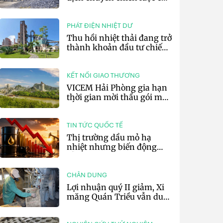
các tập đoàn xi măng toàn
cầu
PHÁT ĐIỆN NHIỆT DƯ
Thu hồi nhiệt thải đang trở
thành khoản đầu tư chiến
lược của doanh nghiệp xi
măng
KẾT NỐI GIAO THƯƠNG
VICEM Hải Phòng gia hạn
thời gian mời thầu gói mua
sắm đất đá silic đợt 3 năm
2026
TIN TỨC QUỐC TẾ
Thị trường dầu mỏ hạ
nhiệt nhưng biến động
vẫn khó lường
CHÂN DUNG
Lợi nhuận quý II giảm, Xi
măng Quán Triều vẫn duy
trì trả cổ tức tiền mặt