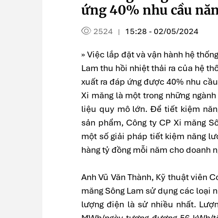
ứng 40% nhu cầu năn
2524
15:28 - 02/05/2024
|
» Việc lắp đặt và vận hành hệ thốn
Lam thu hồi nhiệt thải ra của hệ t
xuất ra đáp ứng được 40% nhu cầu
Xi măng là một trong những ngành
liệu quy mô lớn. Để tiết kiệm nă
sản phẩm, Công ty CP Xi măng Sôn
một số giải pháp tiết kiệm năng lư
hàng tỷ đồng mỗi năm cho doanh n
Anh Vũ Văn Thành, Kỹ thuật viên C
măng Sông Lam sử dụng các loại n
lượng điện là sử nhiều nhất. Lượ
MWh/ngày tương đương 56 kWh/tấ