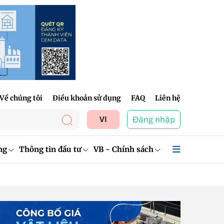
Về chúng tôi
Điều khoản sử dụng
FAQ
Liên hệ
Đăng nhập
VI
ng
Thông tin đầu tư
VB - Chính sách