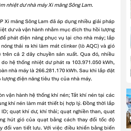
âm nhiệt dư nhà máy Xi măng Sông Lam.
 CP Xi măng Sông Lam đã áp dụng nhiều giải pháp
hiệt dư và vận hành nhằm mục đích thu hồi lượng
g để phát điện năng phục vụ lại cho nhà máy; lắp
hí nóng thải ra khi làm mát clinker (lò AQC) và gió
P) trên cả 2 dây chuyền sản xuất. Qua đó, nhiều
 do hệ thống nhiệt dư phát ra 103.971.050 kWh,
 toàn nhà máy là 266.281.170 kWh. Sau khi lắp đặt
 lượng điện năng tiêu thụ của nhà máy.
 vận hành hệ thống khí nén; Tắt khí nén tại các
dụng khí nén làm mát thiết bị hợp lý. Đồng thời lắp
 ID; quạt khí dư, khí thải; quạt nghiền than, quạt
ợng hút gió của quạt bằng cách thay đổi tốc độ
 đổi van tiết lưu. Với việc điều khiển bằng biến