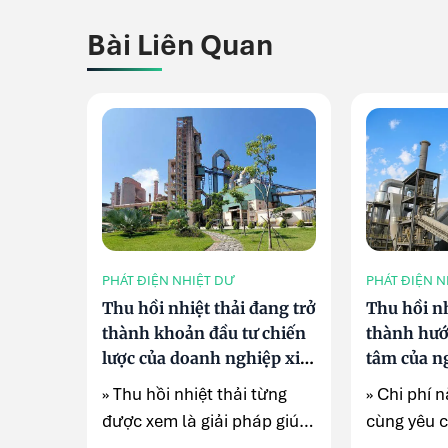
Bài Liên Quan
PHÁT ĐIỆN NHIỆT DƯ
PHÁT ĐIỆN N
Thu hồi nhiệt thải đang trở
Thu hồi nh
thành khoản đầu tư chiến
thành hướ
lược của doanh nghiệp xi
tâm của n
măng
» Thu hồi nhiệt thải từng
» Chi phí 
được xem là giải pháp giúp
cùng yêu 
các nhà máy xi ...
thải CO₂ đ