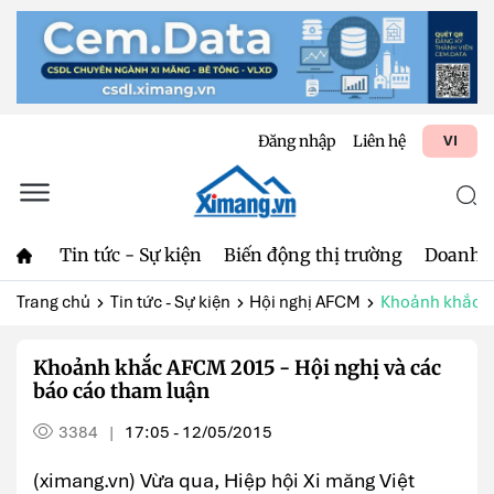
Đăng nhập
Liên hệ
VI
Tin tức - Sự kiện
Biến động thị trường
Doanh 
Trang chủ
Tin tức - Sự kiện
Hội nghị AFCM
Khoảnh khắc AF
Khoảnh khắc AFCM 2015 - Hội nghị và các
báo cáo tham luận
3384
17:05 - 12/05/2015
|
(ximang.vn) Vừa qua, Hiệp hội Xi măng Việt