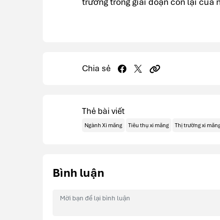
trưởng trong giai đoạn còn lại của
Chia sẻ
Thẻ bài viết
Ngành Xi măng
Tiêu thụ xi măng
Thị trường xi măn
Bình luận