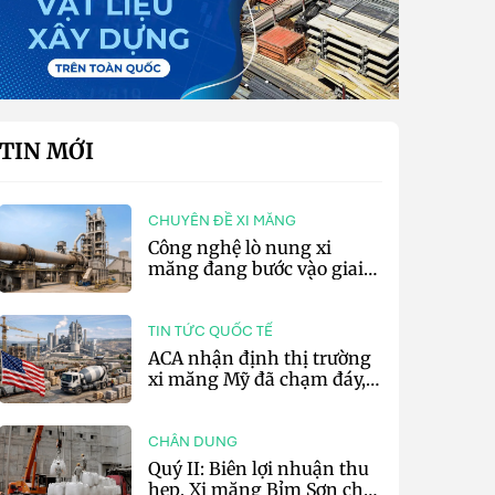
TIN MỚI
CHUYÊN ĐỀ XI MĂNG
Công nghệ lò nung xi
măng đang bước vào giai
đoạn cạnh tranh bằng
hiệu suất và số hóa
TIN TỨC QUỐC TẾ
ACA nhận định thị trường
xi măng Mỹ đã chạm đáy,
kỳ vọng phục hồi từ năm
2027
CHÂN DUNG
Quý II: Biên lợi nhuận thu
hẹp, Xi măng Bỉm Sơn chỉ