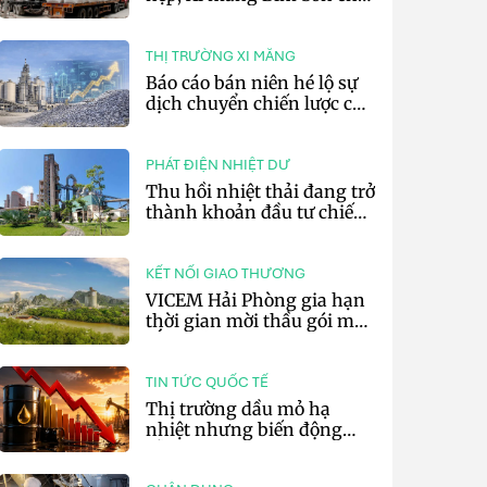
lãi 10,97 tỷ đồng
THỊ TRƯỜNG XI MĂNG
Báo cáo bán niên hé lộ sự
dịch chuyển chiến lược của
các tập đoàn xi măng toàn
cầu
PHÁT ĐIỆN NHIỆT DƯ
Thu hồi nhiệt thải đang trở
thành khoản đầu tư chiến
lược của doanh nghiệp xi
măng
KẾT NỐI GIAO THƯƠNG
VICEM Hải Phòng gia hạn
thời gian mời thầu gói mua
sắm đất đá silic đợt 3 năm
2026
TIN TỨC QUỐC TẾ
Thị trường dầu mỏ hạ
nhiệt nhưng biến động
vẫn khó lường