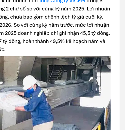
ất kinh doanh của
Tổng Công ty VICEM
trong 6
g 2 chữ số so với cùng kỳ năm 2025. Lợi nhuận
ồng, chưa bao gồm chênh lệch tỷ giá cuối kỳ,
026. So với cùng kỳ năm trước, mức lợi nhuận
m 2025 doanh nghiệp chỉ ghi nhận 45,5 tỷ đồng.
7 tỷ đồng, hoàn thành 49,5% kế hoạch năm và
ớc.