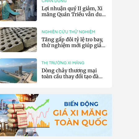
CHÂN DUNG
Lợi nhuận quý II giảm, Xi
măng Quán Triều vẫn duy
trì trả cổ tức tiền mặt
NGHIÊN CỨU THỬ NGHIỆM
Tăng gấp đôi tỷ lệ tro bay,
thử nghiệm mới giúp giảm
20% phát thải carbon cho
bê tông
THỊ TRƯỜNG XI MĂNG
Dòng chảy thương mại
toàn cầu thay đổi tạo đà
cho xuất khẩu xi măng và
clinker của Thổ Nhĩ Kỳ