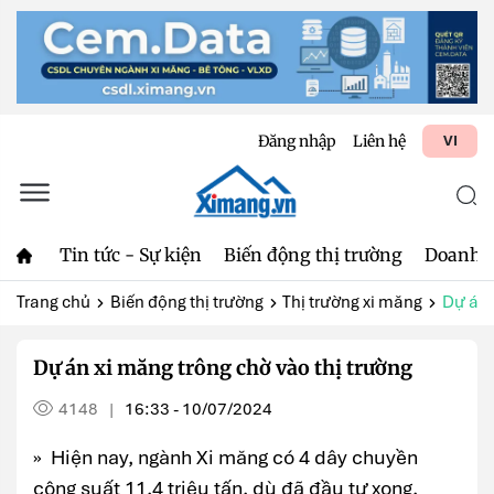
Đăng nhập
Liên hệ
VI
Tin tức - Sự kiện
Biến động thị trường
Doanh 
Trang chủ
Biến động thị trường
Thị trường xi măng
Dự án 
Dự án xi măng trông chờ vào thị trường
4148
16:33 - 10/07/2024
|
» Hiện nay, ngành Xi măng có 4 dây chuyền
công suất 11,4 triệu tấn, dù đã đầu tư xong,