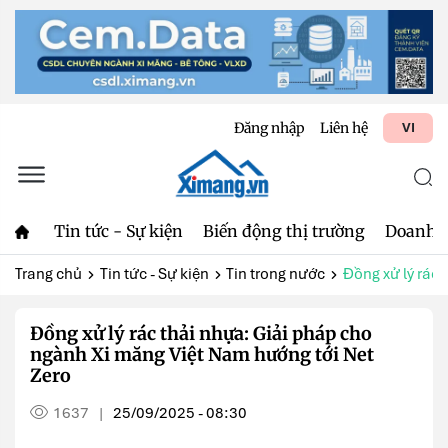
Đăng nhập
Liên hệ
VI
Tin tức - Sự kiện
Biến động thị trường
Doanh 
Trang chủ
Tin tức - Sự kiện
Tin trong nước
Đồng xử lý rác 
Đồng xử lý rác thải nhựa: Giải pháp cho
ngành Xi măng Việt Nam hướng tới Net
Zero
1637
25/09/2025 - 08:30
|