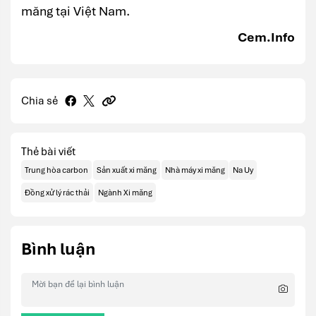
măng tại Việt Nam.
Cem.Info
Chia sẻ
Thẻ bài viết
Trung hòa carbon
Sản xuất xi măng
Nhà máy xi măng
Na Uy
Đồng xử lý rác thải
Ngành Xi măng
Bình luận