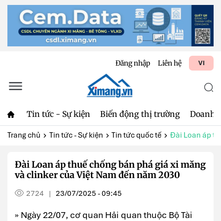
Đăng nhập
Liên hệ
VI
Tin tức - Sự kiện
Biến động thị trường
Doanh 
Trang chủ
Tin tức - Sự kiện
Tin tức quốc tế
Đài Loan áp th
Đài Loan áp thuế chống bán phá giá xi măng
và clinker của Việt Nam đến năm 2030
2724
23/07/2025 - 09:45
|
» Ngày 22/07, cơ quan Hải quan thuộc Bộ Tài