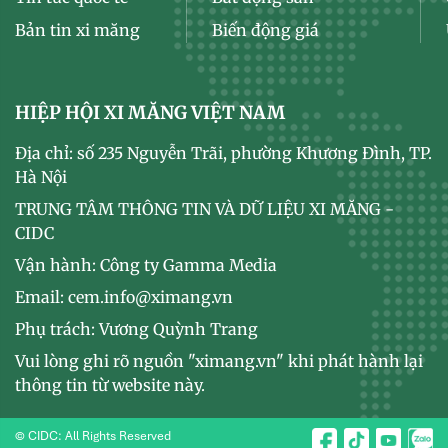
Bản tin xi măng
Biến động giá
HIỆP HỘI XI MĂNG VIỆT NAM
Địa chỉ: số 235 Nguyễn Trãi, phường Khương Đình, TP.
Hà Nội
TRUNG TÂM THÔNG TIN VÀ DỮ LIỆU XI MĂNG -
CIDC
Vận hành: Công ty Gamma Media
Email: cem.info@ximang.vn
Phụ trách: Vương Quỳnh Trang
Vui lòng ghi rõ nguồn "ximang.vn" khi phát hành lại
thông tin từ website này.
© CIDC: All Rights Reserved