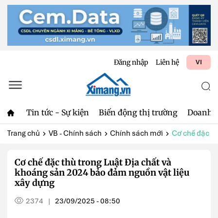
Đăng nhập
Liên hệ
VI
Tin tức - Sự kiện
Biến động thị trường
Doanh 
Trang chủ
VB - Chính sách
Chính sách mới
Cơ chế đặc th
Cơ chế đặc thù trong Luật Địa chất và
khoáng sản 2024 bảo đảm nguồn vật liệu
xây dựng
2374
23/09/2025 - 08:50
|