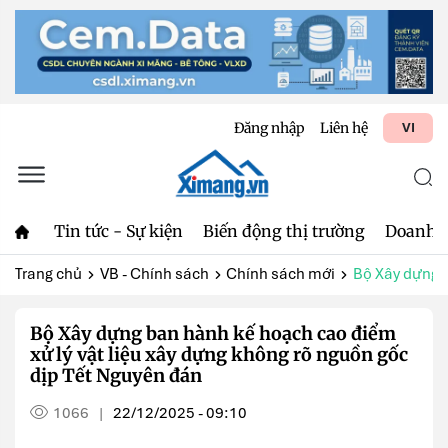
Đăng nhập
Liên hệ
VI
Tin tức - Sự kiện
Biến động thị trường
Doanh 
Trang chủ
VB - Chính sách
Chính sách mới
Bộ Xây dựng b
Bộ Xây dựng ban hành kế hoạch cao điểm
xử lý vật liệu xây dựng không rõ nguồn gốc
dịp Tết Nguyên đán
1066
22/12/2025 - 09:10
|