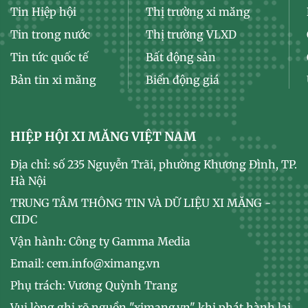
Tin Hiệp hội
Thị trường xi măng
Tin trong nước
Thị trường VLXD
Tin tức quốc tế
Bất động sản
Bản tin xi măng
Biến động giá
HIỆP HỘI XI MĂNG VIỆT NAM
Địa chỉ: số 235 Nguyễn Trãi, phường Khương Đình, TP.
Hà Nội
TRUNG TÂM THÔNG TIN VÀ DỮ LIỆU XI MĂNG -
CIDC
Vận hành: Công ty Gamma Media
Email: cem.info@ximang.vn
Phụ trách: Vương Quỳnh Trang
Vui lòng ghi rõ nguồn "ximang.vn" khi phát hành lại