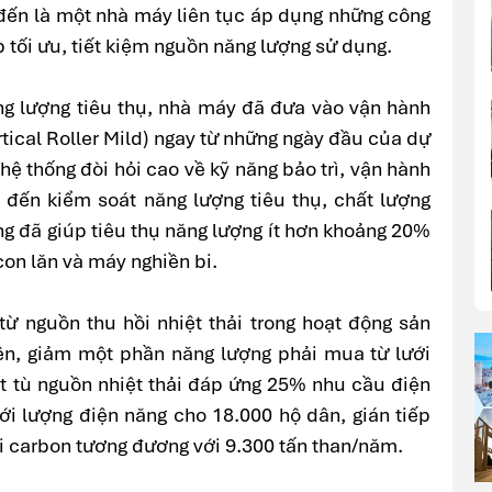
ến là một nhà máy liên tục áp dụng những công
p tối ưu, tiết kiệm nguồn năng lượng sử dụng.
ng lượng tiêu thụ, nhà máy đã đưa vào vận hành
ical Roller Mild) ngay từ những ngày đầu của dự
hệ thống đòi hỏi cao về kỹ năng bảo trì, vận hành
 đến kiểm soát năng lượng tiêu thụ, chất lượng
g đã giúp tiêu thụ năng lượng ít hơn khoảng 20%
con lăn và máy nghiền bi.
ừ nguồn thu hồi nhiệt thải trong hoạt động sản
iện, giảm một phần năng lượng phải mua từ lưới
ất tù nguồn nhiệt thải đáp ứng 25% nhu cầu điện
i lượng điện năng cho 18.000 hộ dân, gián tiếp
ải carbon tương đương với 9.300 tấn than/năm.