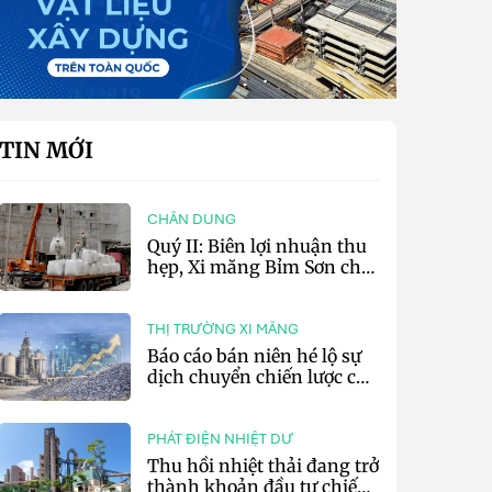
TIN MỚI
CHÂN DUNG
Quý II: Biên lợi nhuận thu
hẹp, Xi măng Bỉm Sơn chỉ
lãi 10,97 tỷ đồng
THỊ TRƯỜNG XI MĂNG
Báo cáo bán niên hé lộ sự
dịch chuyển chiến lược của
các tập đoàn xi măng toàn
cầu
PHÁT ĐIỆN NHIỆT DƯ
Thu hồi nhiệt thải đang trở
thành khoản đầu tư chiến