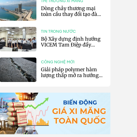
THỊ TRƯỜNG XI MĂNG
Dòng chảy thương mại
toàn cầu thay đổi tạo đà
cho xuất khẩu xi măng và
clinker của Thổ Nhĩ Kỳ
TIN TRONG NƯỚC
Bộ Xây dựng định hướng
VICEM Tam Điệp đẩy
mạnh chuyển đổi số và sản
xuất xanh
CÔNG NGHỆ MỚI
Giải pháp polymer hàm
lượng thấp mở ra hướng
phát triển vật liệu nền xi
măng tự phục hồi