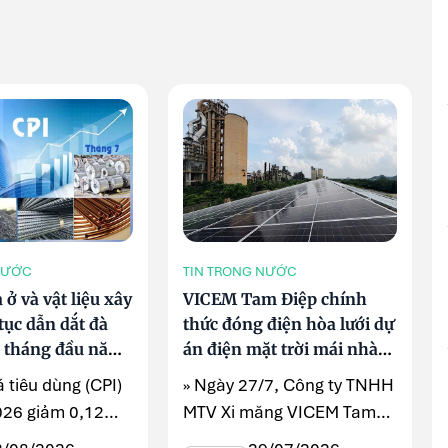
NƯỚC
TIN TRONG NƯỚC
ở và vật liệu xây
VICEM Tam Điệp chính
tục dẫn dắt đà
thức đóng điện hòa lưới dự
7 tháng đầu năm
án điện mặt trời mái nhà
công suất 6,2 MWp
á tiêu dùng (CPI)
» Ngày 27/7, Công ty TNHH
026 giảm 0,12%
MTV Xi măng VICEM Tam
ng trước nhờ ...
Điệp tổ chức Lễ đóng điện