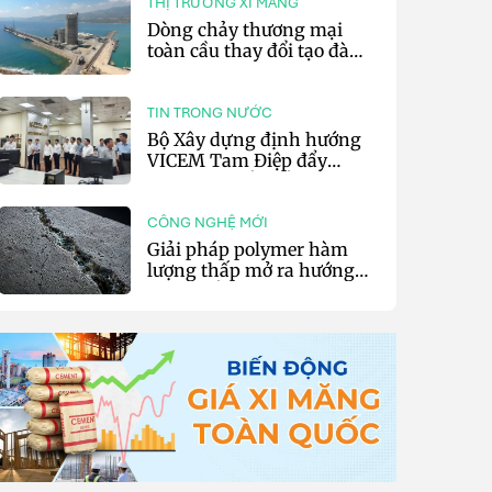
THỊ TRƯỜNG XI MĂNG
Dòng chảy thương mại
toàn cầu thay đổi tạo đà
cho xuất khẩu xi măng và
clinker của Thổ Nhĩ Kỳ
TIN TRONG NƯỚC
Bộ Xây dựng định hướng
VICEM Tam Điệp đẩy
mạnh chuyển đổi số và sản
xuất xanh
CÔNG NGHỆ MỚI
Giải pháp polymer hàm
lượng thấp mở ra hướng
phát triển vật liệu nền xi
măng tự phục hồi