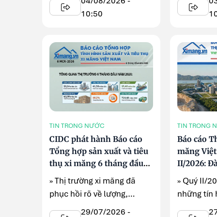
04/08/2026 -
0
...
10:50
1
TIN TRONG NƯỚC
TIN TRONG 
CIDC phát hành Báo cáo
Báo cáo Th
Tổng hợp sản xuất và tiêu
măng Việ
thụ xi măng 6 tháng đầu
II/2026: Đ
năm 2026
cơ hội mớ
» Thị trường xi măng đã
» Quý II/2
phục hồi rõ về lượng,
những tín 
nhưng hiệu quả vẫn chịu
thị trường
29/07/2026 -
2