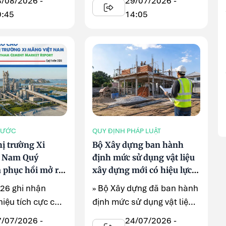
3/08/2026 -
29/07/2026 -
hòa ...
0:45
14:05
NƯỚC
QUY ĐỊNH PHÁP LUẬT
ị trường Xi
Bộ Xây dựng ban hành
t Nam Quý
định mức sử dụng vật liệu
à phục hồi mở ra
xây dựng mới có hiệu lực
i
từ tháng 7/2026
026 ghi nhận
» Bộ Xây dựng đã ban hành
hiệu tích cực của
định mức sử dụng vật liệu
 xi măng Việt
xây dựng mới tại Phụ lục ...
7/07/2026 -
24/07/2026 -