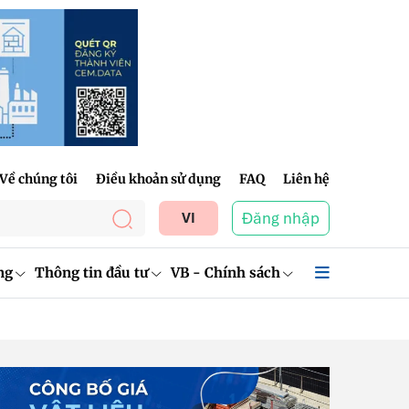
Về chúng tôi
Điều khoản sử dụng
FAQ
Liên hệ
Đăng nhập
VI
ng
Thông tin đầu tư
VB - Chính sách