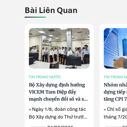
Bài Liên Quan
TIN TRONG NƯỚC
TIN TRONG 
Bộ Xây dựng định hướng
Nhóm nhà 
VICEM Tam Điệp đẩy
dựng tiếp 
mạnh chuyển đổi số và sản
tăng CPI 
xuất xanh
2026
» Ngày 1/8, đoàn công tác
» Chỉ số gi
Bộ Xây dựng do Thứ trưởng
tháng 7/2
Nguyễn Văn Sinh dẫn đầu
so với thá