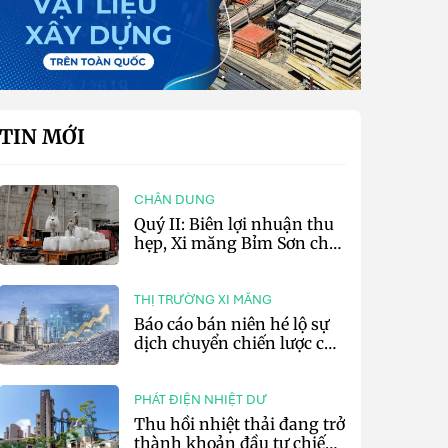
TIN MỚI
CHÂN DUNG
Quý II: Biên lợi nhuận thu
hẹp, Xi măng Bỉm Sơn chỉ
lãi 10,97 tỷ đồng
THỊ TRƯỜNG XI MĂNG
Báo cáo bán niên hé lộ sự
dịch chuyển chiến lược của
các tập đoàn xi măng toàn
cầu
PHÁT ĐIỆN NHIỆT DƯ
Thu hồi nhiệt thải đang trở
thành khoản đầu tư chiến