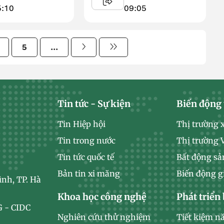
ạt ...
5:10
09:05
5
...
Tin tức - Sự kiện
Biến động 
Tin Hiệp hội
Thị trường 
Tin trong nước
Thị trường
Tin tức quốc tế
Bất động sả
Bản tin xi măng
Biến động g
ình, TP. Hà
Khoa học công nghệ
Phát triển
 - CIDC
Nghiên cứu thử nghiệm
Tiết kiệm n