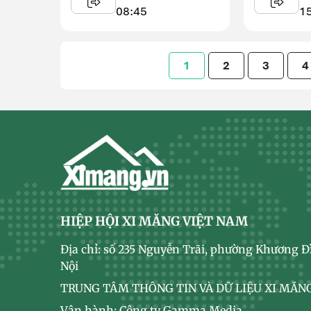
sức ép từ dư ...
Nam khi ho
08:45
1
1
2
3
4
HIỆP HỘI XI MĂNG VIỆT NAM
Địa chỉ: số 235 Nguyễn Trãi, phường Khương Đ
Nội
TRUNG TÂM THÔNG TIN VÀ DỮ LIỆU XI MĂNG
Vận hành: Công ty Gamma Media