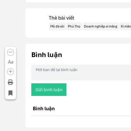
Thẻ bài viết
Mỏ đá vôi
Phú Thọ
Doanh nghiệp xi măng
Xi măn
Bình luận
Aa
Gửi bình luận
Bình luận