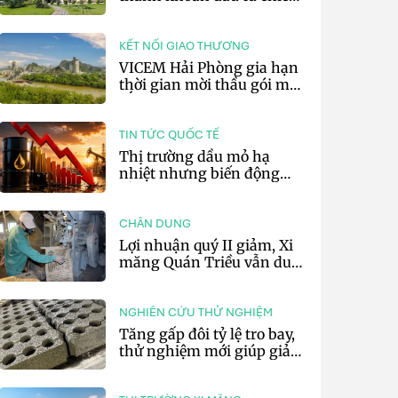
lược của doanh nghiệp xi
măng
KẾT NỐI GIAO THƯƠNG
VICEM Hải Phòng gia hạn
thời gian mời thầu gói mua
sắm đất đá silic đợt 3 năm
2026
TIN TỨC QUỐC TẾ
Thị trường dầu mỏ hạ
nhiệt nhưng biến động
vẫn khó lường
CHÂN DUNG
Lợi nhuận quý II giảm, Xi
măng Quán Triều vẫn duy
trì trả cổ tức tiền mặt
NGHIÊN CỨU THỬ NGHIỆM
Tăng gấp đôi tỷ lệ tro bay,
thử nghiệm mới giúp giảm
20% phát thải carbon cho
bê tông