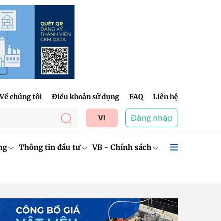
Về chúng tôi
Điều khoản sử dụng
FAQ
Liên hệ
Đăng nhập
VI
ng
Thông tin đầu tư
VB - Chính sách