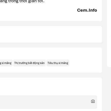
ng trong thời gian tới.
Cem.Info
g xi măng
Thị trường bất động sản
Tiêu thụ xi măng