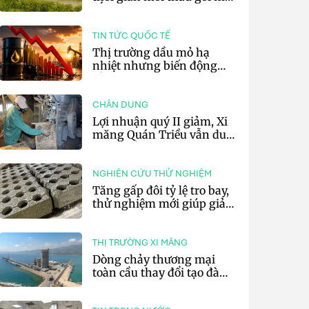
sắm đất đá silic đợt 3 năm
2026
TIN TỨC QUỐC TẾ
Thị trường dầu mỏ hạ
nhiệt nhưng biến động
vẫn khó lường
CHÂN DUNG
Lợi nhuận quý II giảm, Xi
măng Quán Triều vẫn duy
trì trả cổ tức tiền mặt
NGHIÊN CỨU THỬ NGHIỆM
Tăng gấp đôi tỷ lệ tro bay,
thử nghiệm mới giúp giảm
20% phát thải carbon cho
bê tông
THỊ TRƯỜNG XI MĂNG
Dòng chảy thương mại
toàn cầu thay đổi tạo đà
cho xuất khẩu xi măng và
clinker của Thổ Nhĩ Kỳ