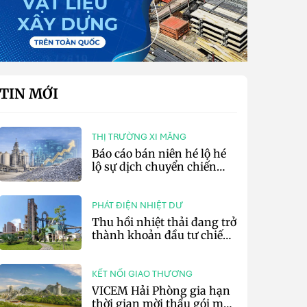
TIN MỚI
THỊ TRƯỜNG XI MĂNG
Báo cáo bán niên hé lộ hé
lộ sự dịch chuyển chiến
lược của các tập đoàn xi
măng toàn cầu
PHÁT ĐIỆN NHIỆT DƯ
Thu hồi nhiệt thải đang trở
thành khoản đầu tư chiến
lược của doanh nghiệp xi
măng
KẾT NỐI GIAO THƯƠNG
VICEM Hải Phòng gia hạn
thời gian mời thầu gói mua