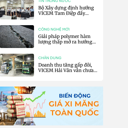
TIN TRONG NƯỚC
Bộ Xây dựng định hướng
VICEM Tam Điệp đẩy
mạnh chuyển đổi số và sản
xuất xanh
CÔNG NGHỆ MỚI
Giải pháp polymer hàm
lượng thấp mở ra hướng
phát triển vật liệu nền xi
măng tự phục hồi
CHÂN DUNG
Doanh thu tăng gấp đôi,
VICEM Hải Vân vẫn chưa
thoát lỗ