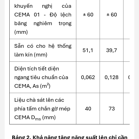
khuyến nghị của
CEMA 01 - Độ lệch
± 60
± 60
± 6
băng nghiêm trọng
(mm)
Sẵn có cho hệ thống
51,1
39,7
12,
làm kín (mm)
Diện tích tiết diện
ngang tiêu chuẩn của
0,062
0,128
0,1
CEMA, As (m²)
Liệu chà sát lên các
phía tấm chắn gờ mép
40
73
65
CEMA D
(mm)
ms
Bảng 2. Khả năng tăng năng suất lên chỉ cần