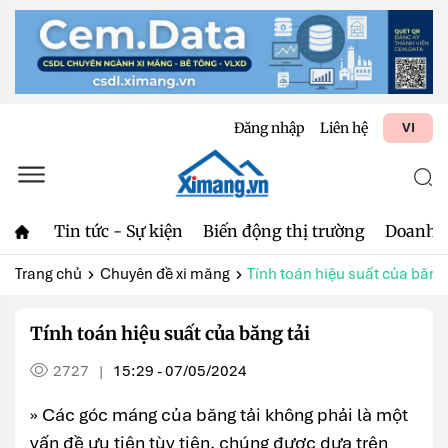
Đăng nhập
Liên hệ
VI
Tin tức - Sự kiện
Biến động thị trường
Doanh 
Trang chủ
Chuyên đề xi măng
Tính toán hiệu suất của băng 
Tính toán hiệu suất của băng tải
2727
15:29 - 07/05/2024
|
» Các góc máng của băng tải không phải là một
vấn đề ưu tiên tùy tiện, chúng được dựa trên