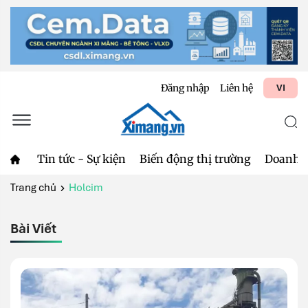
Đăng nhập
Liên hệ
VI
Tin tức - Sự kiện
Biến động thị trường
Doanh 
Trang chủ
Holcim
Bài Viết