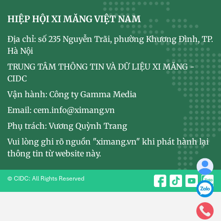
HIỆP HỘI XI MĂNG VIỆT NAM
Địa chỉ: số 235 Nguyễn Trãi, phường Khương Đình, TP.
Hà Nội
TRUNG TÂM THÔNG TIN VÀ DỮ LIỆU XI MĂNG -
CIDC
Vận hành: Công ty Gamma Media
Email: cem.info@ximang.vn
Phụ trách: Vương Quỳnh Trang
Vui lòng ghi rõ nguồn "ximang.vn" khi phát hành lại
thông tin từ website này.
© CIDC: All Rights Reserved