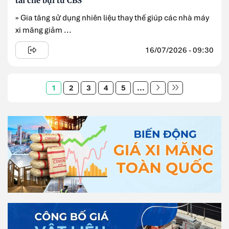
tái chế bụi từ CBS
» Gia tăng sử dụng nhiên liệu thay thế giúp các nhà máy
xi măng giảm ...
16/07/2026 - 09:30
1
2
3
4
5
...