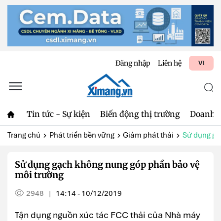
Đăng nhập
Liên hệ
VI
Tin tức - Sự kiện
Biến động thị trường
Doanh 
Trang chủ
Phát triển bền vững
Giảm phát thải
Sử dụng gạ
Sử dụng gạch không nung góp phần bảo vệ
môi trường
2948
14:14 - 10/12/2019
|
Tận dụng nguồn xúc tác FCC thải của Nhà máy