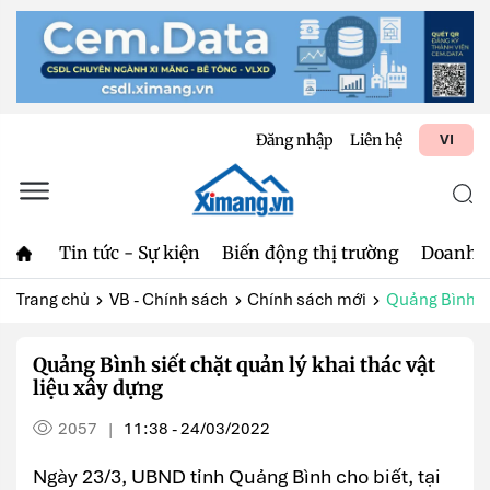
Đăng nhập
Liên hệ
VI
Tin tức - Sự kiện
Biến động thị trường
Doanh 
Trang chủ
VB - Chính sách
Chính sách mới
Quảng Bình siế
Quảng Bình siết chặt quản lý khai thác vật
liệu xây dựng
2057
11:38 - 24/03/2022
|
Ngày 23/3, UBND tỉnh Quảng Bình cho biết, tại