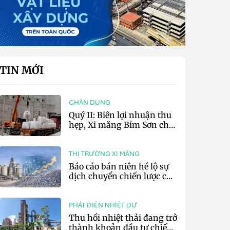
TIN MỚI
CHÂN DUNG
Quý II: Biên lợi nhuận thu
hẹp, Xi măng Bỉm Sơn chỉ
lãi 10,97 tỷ đồng
THỊ TRƯỜNG XI MĂNG
Báo cáo bán niên hé lộ sự
dịch chuyển chiến lược của
các tập đoàn xi măng toàn
cầu
PHÁT ĐIỆN NHIỆT DƯ
Thu hồi nhiệt thải đang trở
thành khoản đầu tư chiến