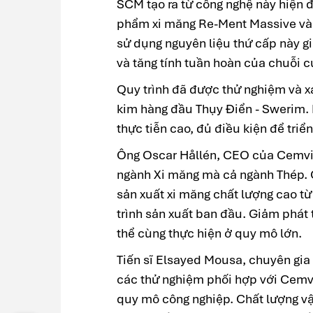
SCM tạo ra từ công nghệ này hiện 
phẩm xi măng Re-Ment Massive và Re
sử dụng nguyên liệu thứ cấp này g
và tăng tính tuần hoàn của chuỗi c
Quy trình đã được thử nghiệm và xá
kim hàng đầu Thụy Điển - Swerim. 
thực tiễn cao, đủ điều kiện để triể
Ông Oscar Hållén, CEO của Cemvisi
ngành Xi măng mà cả ngành Thép. 
sản xuất xi măng chất lượng cao từ
trình sản xuất ban đầu. Giảm phát 
thể cùng thực hiện ở quy mô lớn.
Tiến sĩ Elsayed Mousa, chuyên gia
các thử nghiệm phối hợp với Cemvi
quy mô công nghiệp. Chất lượng vật