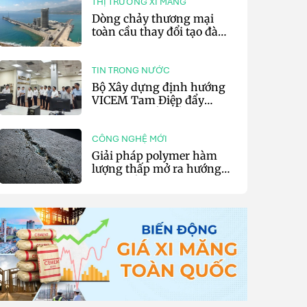
THỊ TRƯỜNG XI MĂNG
Dòng chảy thương mại
toàn cầu thay đổi tạo đà
cho xuất khẩu xi măng và
clinker của Thổ Nhĩ Kỳ
TIN TRONG NƯỚC
Bộ Xây dựng định hướng
VICEM Tam Điệp đẩy
mạnh chuyển đổi số và sản
xuất xanh
CÔNG NGHỆ MỚI
Giải pháp polymer hàm
lượng thấp mở ra hướng
phát triển vật liệu nền xi
măng tự phục hồi