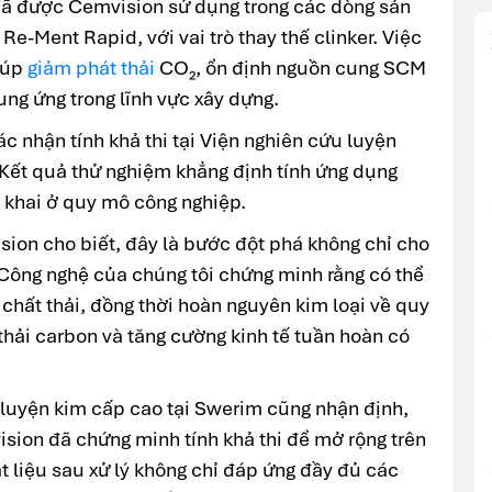
đã được Cemvision sử dụng trong các dòng sản
-Ment Rapid, với vai trò thay thế clinker. Việc
iúp
giảm phát thải
CO₂, ổn định nguồn cung SCM
ung ứng trong lĩnh vực xây dựng.
c nhận tính khả thi tại Viện nghiên cứu luyện
Kết quả thử nghiệm khẳng định tính ứng dụng
n khai ở quy mô công nghiệp.
on cho biết, đây là bước đột phá không chỉ cho
Công nghệ của chúng tôi chứng minh rằng có thể
 chất thải, đồng thời hoàn nguyên kim loại về quy
thải carbon và tăng cường kinh tế tuần hoàn có
 luyện kim cấp cao tại Swerim cũng nhận định,
sion đã chứng minh tính khả thi để mở rộng trên
 liệu sau xử lý không chỉ đáp ứng đầy đủ các