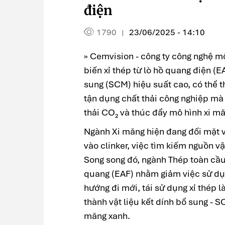
điện
1790
23/06/2025 - 14:10
|
» Cemvision - công ty công nghệ m
biến xỉ thép từ lò hồ quang điện (EA
sung (SCM) hiệu suất cao, có thể th
tận dụng chất thải công nghiệp mà 
thải CO₂ và thúc đẩy mô hình xi m
Ngành Xi măng hiện đang đối mặt v
vào clinker, việc tìm kiếm nguồn vậ
Song song đó, ngành Thép toàn cầ
quang (EAF) nhằm giảm việc sử dụn
hướng đi mới, tái sử dụng xỉ thép l
thành vật liệu kết dính bổ sung - 
măng xanh.