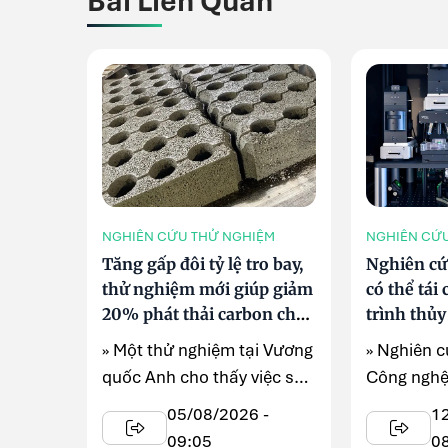
Bài Liên Quan
NGHIÊN CỨU THỬ NGHIỆM
NGHIÊN CỨ
Tăng gấp đôi tỷ lệ tro bay,
Nghiên cứ
thử nghiệm mới giúp giảm
có thể tái
20% phát thải carbon cho
trình thủ
bê tông
» Một thử nghiệm tại Vương
» Nghiên c
quốc Anh cho thấy việc sử
Công nghệ
dụng phụ gia MevoXL có
(MIT) cho
05/08/2026 -
1
thể nâng tỷ lệ tro ...
chỉ ...
09:05
0