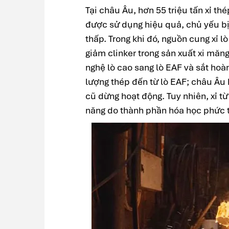
Tại châu Âu, hơn 55 triệu tấn xỉ t
được sử dụng hiệu quả, chủ yếu bị 
thấp. Trong khi đó, nguồn cung xỉ lò
giảm clinker trong sản xuất xi mă
nghệ lò cao sang lò EAF và sắt hoà
lượng thép đến từ lò EAF; châu Âu 
cũ dừng hoạt động. Tuy nhiên, xỉ 
năng do thành phần hóa học phức t