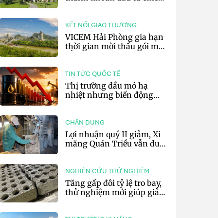
lược của doanh nghiệp xi
măng
KẾT NỐI GIAO THƯƠNG
VICEM Hải Phòng gia hạn
thời gian mời thầu gói mua
sắm đất đá silic đợt 3 năm
2026
TIN TỨC QUỐC TẾ
Thị trường dầu mỏ hạ
nhiệt nhưng biến động
vẫn khó lường
CHÂN DUNG
Lợi nhuận quý II giảm, Xi
măng Quán Triều vẫn duy
trì trả cổ tức tiền mặt
NGHIÊN CỨU THỬ NGHIỆM
Tăng gấp đôi tỷ lệ tro bay,
thử nghiệm mới giúp giảm
20% phát thải carbon cho
bê tông