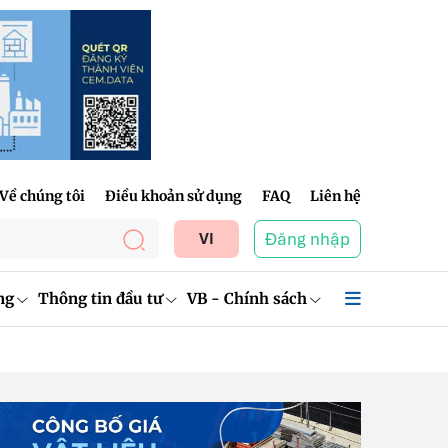
Về chúng tôi
Điều khoản sử dụng
FAQ
Liên hệ
Đăng nhập
VI
ng
Thông tin đầu tư
VB - Chính sách