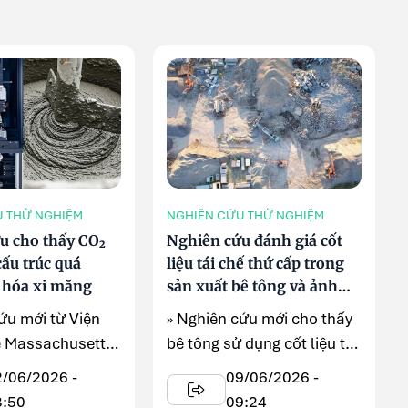
U THỬ NGHIỆM
NGHIÊN CỨU THỬ NGHIỆM
u cho thấy CO₂
Nghiên cứu đánh giá cốt
 cấu trúc quá
liệu tái chế thứ cấp trong
y hóa xi măng
sản xuất bê tông và ảnh
hưởng đến độ bền vật liệu
ứu mới từ Viện
» Nghiên cứu mới cho thấy
 Massachusetts
bê tông sử dụng cốt liệu tái
 thấy CO₂ không
chế thứ cấp vẫn có thể ...
2/06/2026 -
09/06/2026 -
8:50
09:24