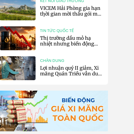
KẾT NỐI GIAO THƯƠNG
VICEM Hải Phòng gia hạn
thời gian mời thầu gói mua
sắm đất đá silic đợt 3 năm
2026
TIN TỨC QUỐC TẾ
Thị trường dầu mỏ hạ
nhiệt nhưng biến động
vẫn khó lường
CHÂN DUNG
Lợi nhuận quý II giảm, Xi
măng Quán Triều vẫn duy
trì trả cổ tức tiền mặt