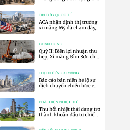
đoạn cạnh tranh bằng
hiệu suất và số hóa
TIN TỨC QUỐC TẾ
ACA nhận định thị trường
xi măng Mỹ đã chạm đáy,
kỳ vọng phục hồi từ năm
2027
CHÂN DUNG
Quý II: Biên lợi nhuận thu
hẹp, Xi măng Bỉm Sơn chỉ
lãi 10,97 tỷ đồng
THỊ TRƯỜNG XI MĂNG
Báo cáo bán niên hé lộ sự
dịch chuyển chiến lược của
các tập đoàn xi măng toàn
cầu
PHÁT ĐIỆN NHIỆT DƯ
Thu hồi nhiệt thải đang trở
thành khoản đầu tư chiến
lược của doanh nghiệp xi
măng