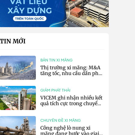
TIN MỚI
BẢN TIN XI MĂNG
Thị trường xi măng: M&A
tăng tốc, nhu cầu dần phục
hồi và áp lực chi phí vẫn
hiện hữu
GIẢM PHÁT THẢI
VICEM ghi nhận nhiều kết
quả tích cực trong chuyển
đổi xanh 6 tháng đầu năm
CHUYÊN ĐỀ XI MĂNG
Công nghệ lò nung xi
măng đang bước vào giai