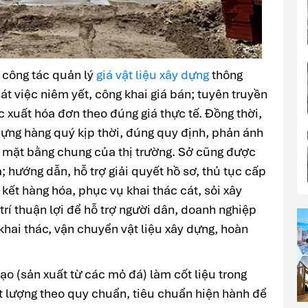
 công tác quản lý
giá vật liệu xây dựng
thông
át việc niêm yết, công khai giá bán; tuyên truyền
 xuất hóa đơn theo đúng giá thực tế. Đồng thời,
 dựng hàng quý kịp thời, đúng quy định, phản ánh
 mặt bằng chung của thị trường. Sở cũng được
a; hướng dẫn, hỗ trợ giải quyết hồ sơ, thủ tục cấp
p kết hàng hóa, phục vụ khai thác cát, sỏi xây
trí thuận lợi để hỗ trợ người dân, doanh nghiệp
hai thác, vận chuyển vật liệu xây dựng, hoàn
ạo (sản xuất từ các mỏ đá) làm cốt liệu trong
ất lượng theo quy chuẩn, tiêu chuẩn hiện hành để