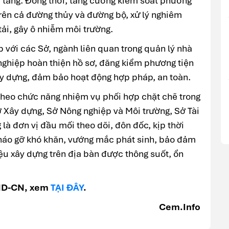
 tầng. Đồng thời, tăng cường kiểm soát phương
trên cả đường thủy và đường bộ, xử lý nghiêm
ải, gây ô nhiễm môi trường.
với các Sở, ngành liên quan trong quản lý nhà
nghiệp hoàn thiện hồ sơ, đăng kiểm phương tiện
xây dựng, đảm bảo hoạt động hợp pháp, an toàn.
theo chức năng nhiệm vụ phối hợp chặt chẽ trong
Sở Xây dựng, Sở Nông nghiệp và Môi trường, Sở Tài
là đơn vị đầu mối theo dõi, đôn đốc, kịp thời
áo gỡ khó khăn, vướng mắc phát sinh, bảo đảm
iệu xây dựng trên địa bàn được thông suốt, ổn
BND-CN, xem
TẠI ĐÂY
.
Cem.Info