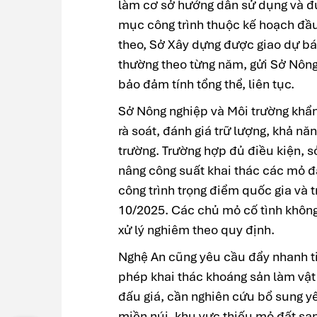
làm cơ sở hướng dẫn sử dụng và đ
mục công trình thuộc kế hoạch đầu 
theo, Sở Xây dựng được giao dự báo
thường theo từng năm, gửi Sở Nôn
bảo đảm tính tổng thể, liên tục.
Sở Nông nghiệp và Môi trường khẩn
rà soát, đánh giá trữ lượng, khả năn
trường. Trường hợp đủ điều kiện, s
nâng công suất khai thác các mỏ đ
công trình trọng điểm quốc gia và 
10/2025. Các chủ mỏ cố tình không
xử lý nghiêm theo quy định.
Nghệ An cũng yêu cầu đẩy nhanh tiế
phép khai thác khoáng sản làm vật
đấu giá, cần nghiên cứu bổ sung yê
miền núi, khu vực thiếu mỏ đất s