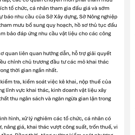
khích tổ chức, cá nhân tham gia đấu giá và sớm
dự báo nhu cầu của Sở Xây dựng, Sở Nông nghiệp
á, tham mưu bổ sung quy hoạch, hồ sơ thủ tục đấu
đảm bảo đáp ứng nhu cầu vật liệu cho các công
cơ quan liên quan hướng dẫn, hỗ trợ giải quyết
iều chỉnh chủ trương đầu tư các mỏ khai thác
ong thời gian ngắn nhất.
iểm tra, kiểm soát việc kê khai, nộp thuế của
g lĩnh vực khai thác, kinh doanh vật liệu xây
hất thu ngân sách và ngăn ngừa gian lận trong
nh hình, xử lý nghiêm các tổ chức, cá nhân có
, nâng giá, khai thác vượt công suất, trốn thuế, vi