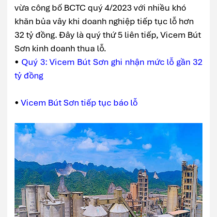
vừa công bố BCTC quý 4/2023 với nhiều khó
khăn bủa vây khi doanh nghiệp tiếp tục lỗ hơn
32 tỷ đồng. Đây là quý thứ 5 liên tiếp, Vicem Bút
Sơn kinh doanh thua lỗ.
•
Quý 3: Vicem Bút Sơn ghi nhận mức lỗ gần 32
tỷ đồng
•
Vicem Bút Sơn tiếp tục báo lỗ