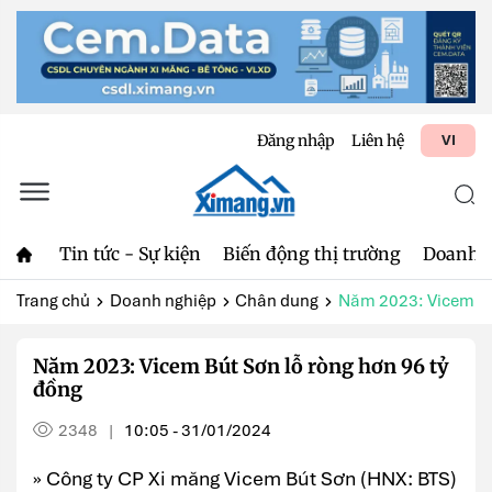
Đăng nhập
Liên hệ
VI
Tin tức - Sự kiện
Biến động thị trường
Doanh 
Trang chủ
Doanh nghiệp
Chân dung
Năm 2023: Vicem Bút
Năm 2023: Vicem Bút Sơn lỗ ròng hơn 96 tỷ
đồng
2348
10:05 - 31/01/2024
|
» Công ty CP Xi măng Vicem Bút Sơn (HNX: BTS)