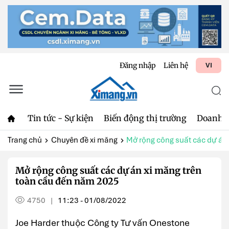
Đăng nhập
Liên hệ
VI
Tin tức - Sự kiện
Biến động thị trường
Doanh 
Trang chủ
Chuyên đề xi măng
Mở rộng công suất các dự án x
Mở rộng công suất các dự án xi măng trên
toàn cầu đến năm 2025
4750
11:23 - 01/08/2022
|
Joe Harder thuộc Công ty Tư vấn Onestone