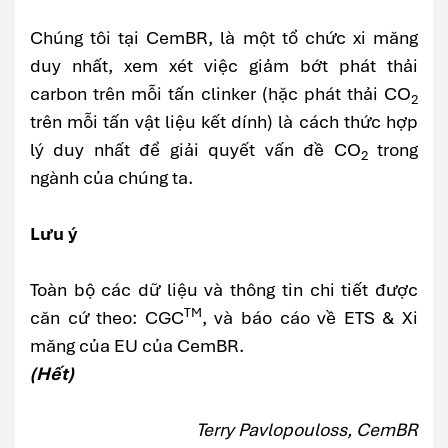
Chúng tôi tại CemBR, là một tổ chức xi măng
duy nhất, xem xét việc giảm bớt phát thải
carbon trên mỗi tấn clinker (hặc phát thải CO
2
trên mỗi tấn vật liệu kết dính) là cách thức hợp
lý duy nhất để giải quyết vấn đề CO
trong
2
ngành của chúng ta.
Lưu ý
Toàn bộ các dữ liệu và thông tin chi tiết được
TM
căn cứ theo: CGC
, và báo cáo về ETS & Xi
măng của EU của CemBR.
(Hết)
Terry Pavlopouloss, CemBR