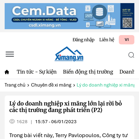
Đăng nhập
Liên hệ
VI
Tin tức - Sự kiện
Biến động thị trường
Doanh 
Trang chủ
Chuyên đề xi măng
Lý do doanh nghiệp xi măng lớn
Lý do doanh nghiệp xi măng lớn lại rời bỏ
các thị trường đang phát triển (P2)
1628
15:57 - 06/01/2023
|
Trong bài viết này, Terry Pavlopoulos, Công ty tư