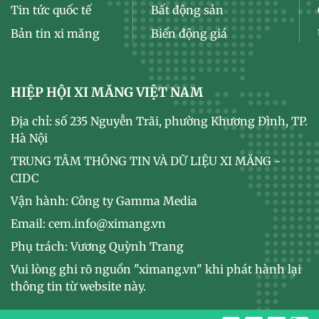
Tin tức quốc tế
Bất động sản
Bản tin xi măng
Biến động giá
HIỆP HỘI XI MĂNG VIỆT NAM
Địa chỉ: số 235 Nguyễn Trãi, phường Khương Đình, TP.
Hà Nội
TRUNG TÂM THÔNG TIN VÀ DỮ LIỆU XI MĂNG -
CIDC
Vận hành: Công ty Gamma Media
Email: cem.info@ximang.vn
Phụ trách: Vương Quỳnh Trang
Vui lòng ghi rõ nguồn "ximang.vn" khi phát hành lại
thông tin từ website này.