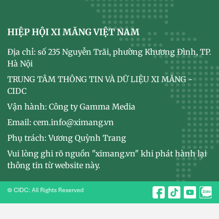
HIỆP HỘI XI MĂNG VIỆT NAM
Địa chỉ: số 235 Nguyễn Trãi, phường Khương Đình, TP.
Hà Nội
TRUNG TÂM THÔNG TIN VÀ DỮ LIỆU XI MĂNG -
CIDC
Vận hành: Công ty Gamma Media
Email: cem.info@ximang.vn
Phụ trách: Vương Quỳnh Trang
Vui lòng ghi rõ nguồn "ximang.vn" khi phát hành lại
thông tin từ website này.
© CIDC: All Rights Reserved