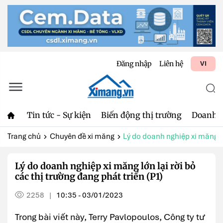
Đăng nhập
Liên hệ
VI
Tin tức - Sự kiện
Biến động thị trường
Doanh 
Trang chủ
Chuyên đề xi măng
Lý do doanh nghiệp xi măng lớn
Lý do doanh nghiệp xi măng lớn lại rời bỏ
các thị trường đang phát triển (P1)
2258
10:35 - 03/01/2023
|
Trong bài viết này, Terry Pavlopoulos, Công ty tư