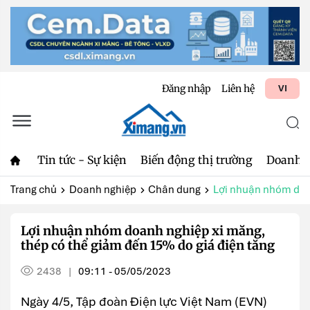
Đăng nhập
Liên hệ
VI
Tin tức - Sự kiện
Biến động thị trường
Doanh 
Trang chủ
Doanh nghiệp
Chân dung
Lợi nhuận nhóm doan
Lợi nhuận nhóm doanh nghiệp xi măng,
thép có thể giảm đến 15% do giá điện tăng
2438
09:11 - 05/05/2023
|
Ngày 4/5, Tập đoàn Điện lực Việt Nam (EVN)