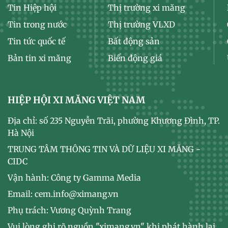
Tin Hiệp hội
Thị trường xi măng
Tin trong nước
Thị trường VLXD
Tin tức quốc tế
Bất động sản
Bản tin xi măng
Biến động giá
HIỆP HỘI XI MĂNG VIỆT NAM
Địa chỉ: số 235 Nguyễn Trãi, phường Khương Đình, TP.
Hà Nội
TRUNG TÂM THÔNG TIN VÀ DỮ LIỆU XI MĂNG -
CIDC
Vận hành: Công ty Gamma Media
Email: cem.info@ximang.vn
Phụ trách: Vương Quỳnh Trang
Vui lòng ghi rõ nguồn "ximang.vn" khi phát hành lại