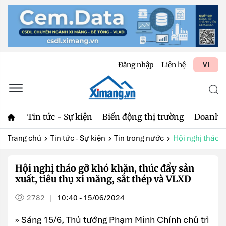
Đăng nhập
Liên hệ
VI
Tin tức - Sự kiện
Biến động thị trường
Doanh 
Trang chủ
Tin tức - Sự kiện
Tin trong nước
Hội nghị tháo g
Hội nghị tháo gỡ khó khăn, thúc đẩy sản
xuất, tiêu thụ xi măng, sắt thép và VLXD
2782
10:40 - 15/06/2024
|
» Sáng 15/6, Thủ tướng Phạm Minh Chính chủ trì